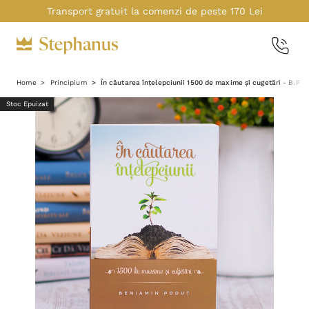
Transport gratuit la comenzi de peste 170 Lei
Home
Principium
În căutarea înțelepciunii 1500 de maxime și cugetări - B.Pod
Stoc Epuizat