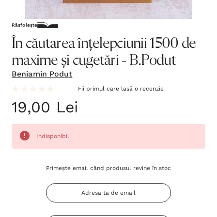
Răsfoiește
În căutarea înțelepciunii 1500 de
maxime și cugetări - B.Podut
Beniamin Podut
Fii primul care lasă o recenzie
19,00 Lei
Indisponibil
Grăbește-
Primește email când produsul revine în stoc
te!
Stocul
curent
este: