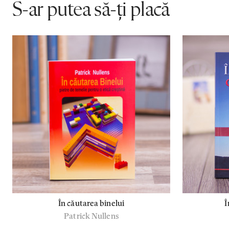
S-ar putea să-ți placă
În căutarea binelui
Î
Patrick Nullens