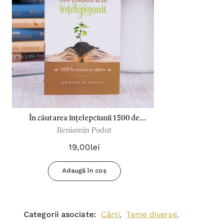
În căutarea înțelepciunii 1500 de
Beniamin Podut
maxime și cugetări - B.Podut
19,00lei
Adaugă în coș
Categorii asociate:
Cărți
Teme diverse
,
,