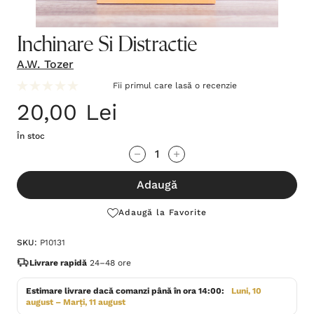
Inchinare Si Distractie
A.W. Tozer
Fii primul care lasă o recenzie
20,00 Lei
În stoc
Grăbește-
Cantitate scăzută:
Cantitate Crescută:
te!
Adaugă
Stocul
curent
Adaugă la Favorite
este:
SKU:
P10131
Livrare rapidă
24–48 ore
Estimare livrare dacă comanzi până în ora 14:00:
Luni, 10
august – Marți, 11 august