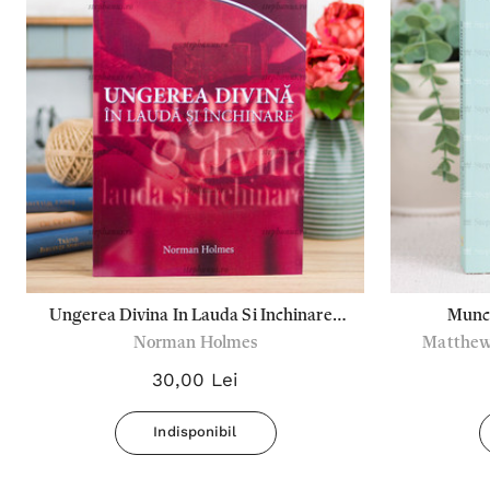
Ungerea Divina In Lauda Si Inchinare -
Munca
Norman Holmes
Matthew 
Norman Holmes
Kae
30,00 Lei
Indisponibil