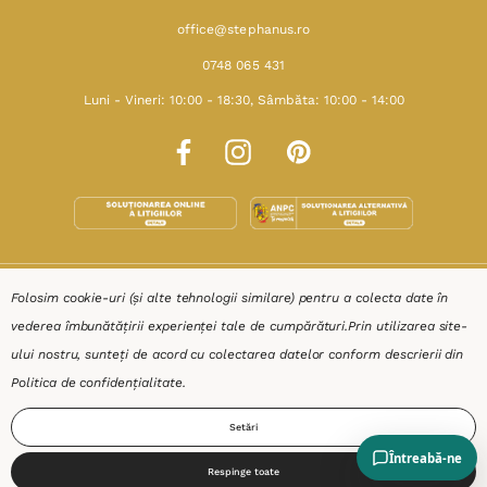
office@stephanus.ro
0748 065 431
Luni - Vineri: 10:00 - 18:30, Sâmbăta: 10:00 - 14:00
SHOP
Folosim cookie-uri (și alte tehnologii similare) pentru a colecta date în
vederea îmbunătățirii experienței tale de cumpărături.
Prin utilizarea site-
RESURSE
ului nostru, sunteți de acord cu colectarea datelor conform descrierii din
Politica de confidențialitate
.
AJUTOR
Setări
DESPRE
Respinge toate