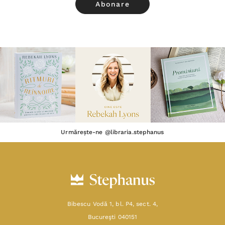
Urmărește-ne @libraria.stephanus
Bibescu Vodă 1, bl. P4, sect. 4,
Bucureşti 040151