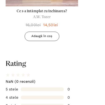
Ce s-a întâmplat cu închinarea?
A.W. Tozer
16,00lei
14,50lei
Adaugă în coș
Rating
NaN
(0 recenzii)
5 stele
0
4 stele
0