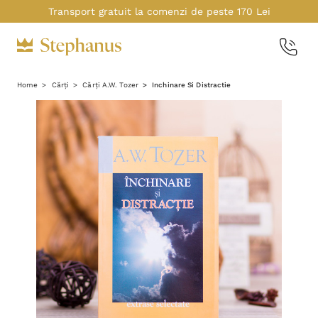
Transport gratuit la comenzi de peste 170 Lei
Home
Cărți
Cărți A.W. Tozer
Inchinare Si Distractie