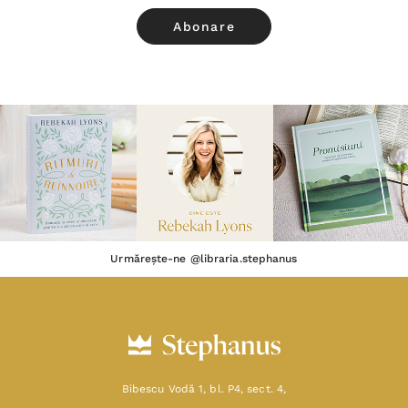
Urmărește-ne @libraria.stephanus
Bibescu Vodă 1, bl. P4, sect. 4,