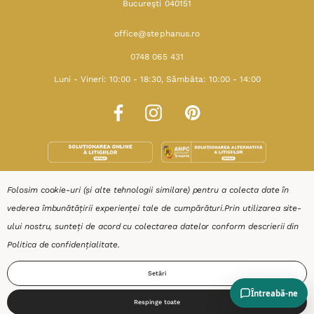
Bucureşti 040151
office@stephanus.ro
0748 065 431
Luni - Vineri: 10:00 - 18:30, Sâmbăta: 10:00 - 14:00
Folosim cookie-uri (și alte tehnologii similare) pentru a colecta date în
SHOP
vederea îmbunătățirii experienței tale de cumpărături.
Prin utilizarea site-
ului nostru, sunteți de acord cu colectarea datelor conform descrierii din
RESURSE
Politica de confidențialitate
.
Setări
AJUTOR
Respinge toate