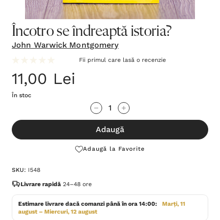
Încotro se îndreaptă istoria?
John Warwick Montgomery
Fii primul care lasă o recenzie
11,00 Lei
În stoc
Grăbește-
Cantitate scăzută:
Cantitate Crescută:
te!
Adaugă
Stocul
curent
Adaugă la Favorite
este:
SKU:
I548
Livrare rapidă
24–48 ore
Estimare livrare dacă comanzi până în ora 14:00:
Marți, 11
august – Miercuri, 12 august