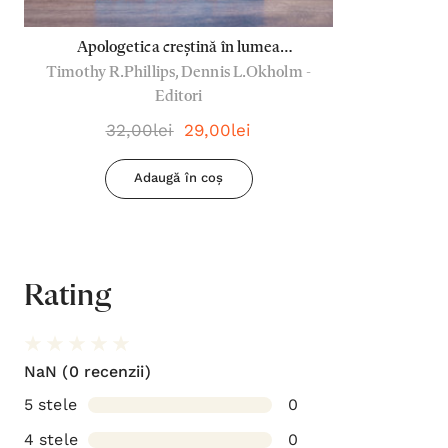
Apologetica creștină în lumea
Timothy R.Phillips, Dennis L.Okholm -
postmodernă
Editori
32,00lei
29,00lei
Adaugă în coș
Rating
NaN
(0 recenzii)
5 stele
0
4 stele
0