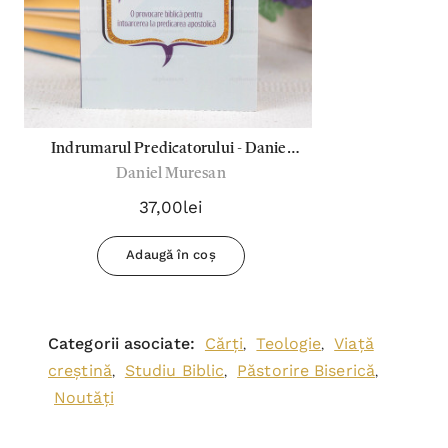
Indrumarul Predicatorului - Daniel
Daniel Muresan
Muresan
37,00lei
Adaugă în coș
Categorii asociate:
Cărți
Teologie
Viață
,
,
creștină
Studiu Biblic
Păstorire Biserică
,
,
,
Noutăți