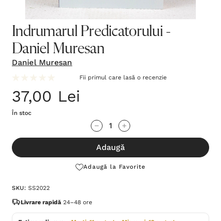
Indrumarul Predicatorului -
Daniel Muresan
Daniel Muresan
Fii primul care lasă o recenzie
37,00 Lei
În stoc
Grăbește-
Cantitate scăzută:
Cantitate Crescută:
te!
Adaugă
Stocul
curent
Adaugă la Favorite
este:
SKU:
SS2022
Livrare rapidă
24–48 ore