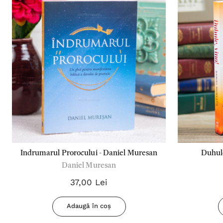
Indrumarul Prorocului - Daniel Muresan
Duhule
Daniel Muresan
37,00 Lei
Adaugă în coș