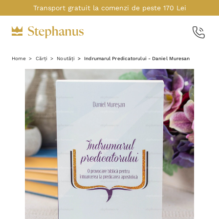
Transport gratuit la comenzi de peste 170 Lei
Home
Cărți
Noutăți
Indrumarul Predicatorului - Daniel Muresan