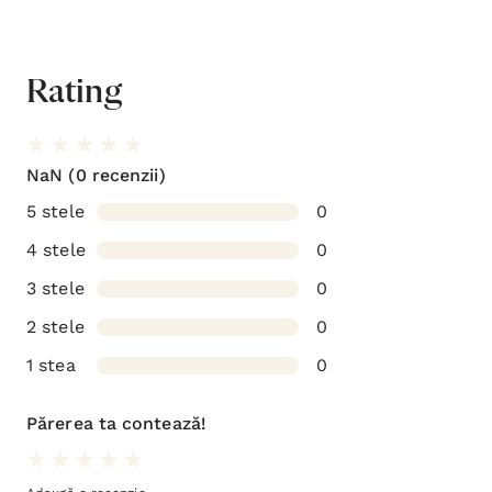
Rating
NaN
(0 recenzii)
5 stele
0
4 stele
0
3 stele
0
2 stele
0
1 stea
0
Părerea ta contează!