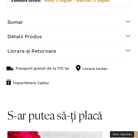
Estimare livrare:
Marți, 11 august – Miercuri, 12 august
Sumar
Detalii Produs
Livrare și Returnare
Transport gratuit de la 170 lei
Livrare locker
Împachetare Cadou
S-ar putea să-ți placă
Stoc Epuizat