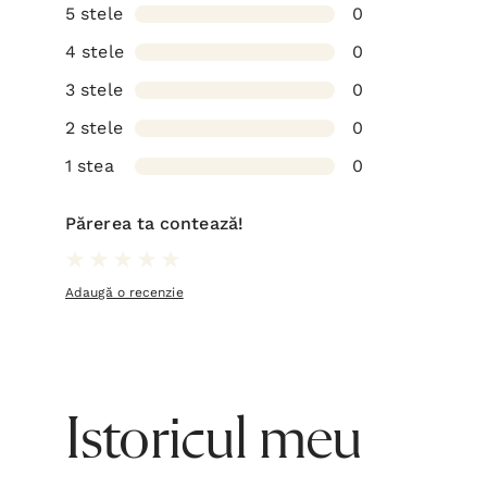
5 stele
0
4 stele
0
3 stele
0
2 stele
0
1 stea
0
Părerea ta contează!
Adaugă o recenzie
Istoricul meu