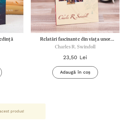
redință
Relatări fascinante din viața unor
Charles R. Swindoll
personaje uitate
23,50 Lei
Adaugă în coș
 acest produs!