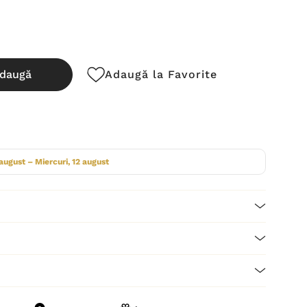
daugă
Adaugă la Favorite
cută:
 august – Miercuri, 12 august