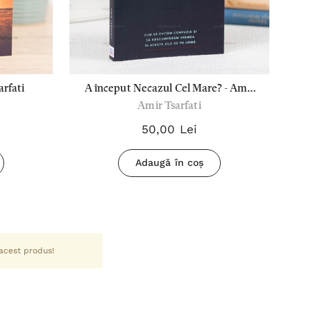
arfati
A început Necazul Cel Mare? - Amir
Op
Amir Tsarfati
Tsarfati
50,00 Lei
Adaugă în coș
 acest produs!