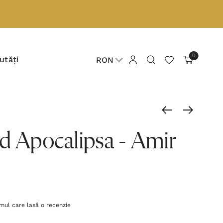
0
utăți
RON
d Apocalipsa - Amir
imul care lasă o recenzie