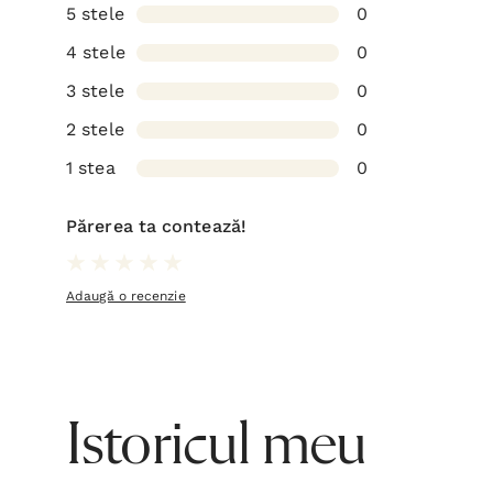
5 stele
0
4 stele
0
3 stele
0
2 stele
0
1 stea
0
Părerea ta contează!
Adaugă o recenzie
Istoricul meu