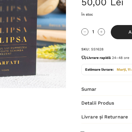
50,00 Lei
În stoc
Grăbește-
A
te!
Cantitate scăzută:
Cantitate Cres
Stocul
SKU:
SS1628
curent
este:
Livrare rapidă
24–48 ore
Estimare livrare:
Marți, 11
Sumar
Detalii Produs
Livrare și Returnare