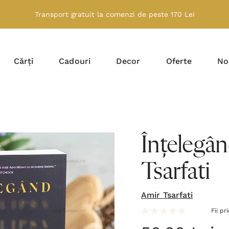
Transport gratuit la comenzi de peste 170 Lei
Cărți
Cadouri
Decor
Oferte
No
Înțelegân
Tsarfati
Amir Tsarfati
Fii pr