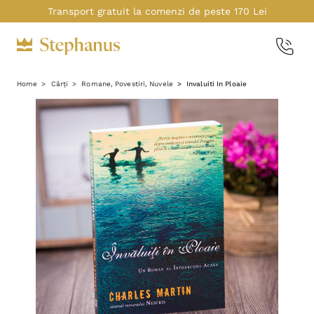
Transport gratuit la comenzi de peste 170 Lei
Home
Cărți
Romane, Povestiri, Nuvele
Invaluiti In Ploaie