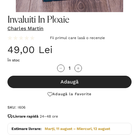
Invaluiti In Ploaie
Charles Martin
Fii primul care lasă o recenzie
49,00 Lei
În stoc
Grăbește-
Cantitate scăzută:
Cantitate Crescută:
te!
Adaugă
Stocul
curent
Adaugă la Favorite
este:
SKU:
I606
Livrare rapidă
24–48 ore
Estimare livrare:
Marți, 11 august – Miercuri, 12 august