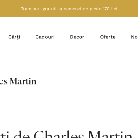
Transport gratuit la comenzi de peste 170 Lei
Cărți
Cadouri
Decor
Oferte
No
es Martin