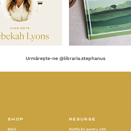
Urmărește-ne @libraria.stephanus
SHOP
RESURSE
Biblii
Notificări pentru citit