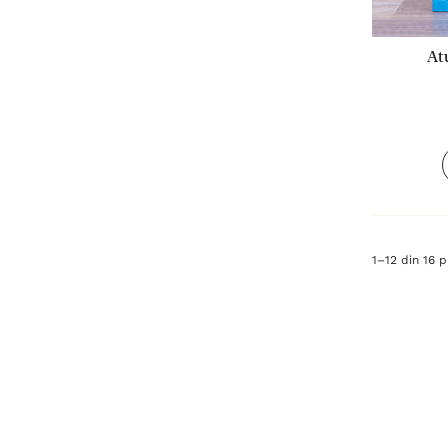
At
1
–
12
din
16
p