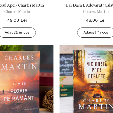
orul Apei - Charles Martin
Dar Daca E Adevarat? Cala
Charles Martin
Charles Martin
Isus A Unui Romancier - C
Martin
49,00 Lei
46,00 Lei
Adaugă în coș
Adaugă în coș