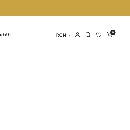
0
utăți
RON