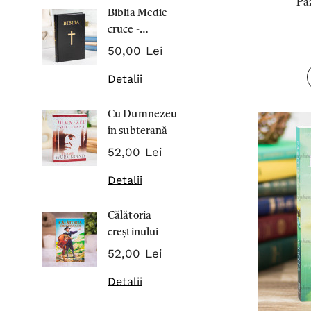
Paz
Biblia Medie
Inima Omul
cruce -
7,00 Lei
Cartonata 063
50,00 Lei
Detalii
Detalii
Noblețea
Cu Dumnezeu
suferinței -
în subterană
Sabina
43,00 Lei
Wurmbran
52,00 Lei
Detalii
Detalii
Noul Testa
Călătoria
și Psalmii - 
creștinului
17,00 Lei
52,00 Lei
Detalii
Detalii