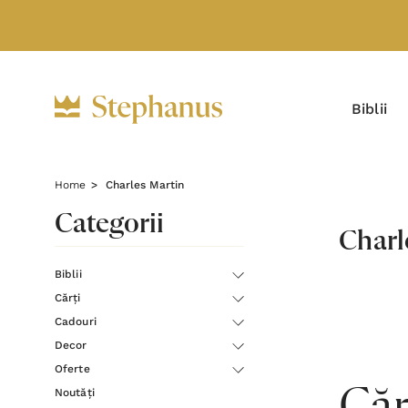
Biblii
Home
Charles Martin
Categorii
Charl
Biblii
Cărți
Cadouri
Decor
Oferte
Noutăți