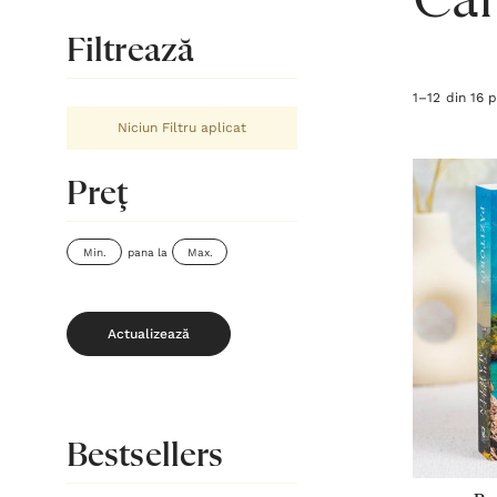
Căr
Filtrează
1
–
12
din
16
p
Niciun Filtru aplicat
Preţ
pana la
Actualizează
Bestsellers