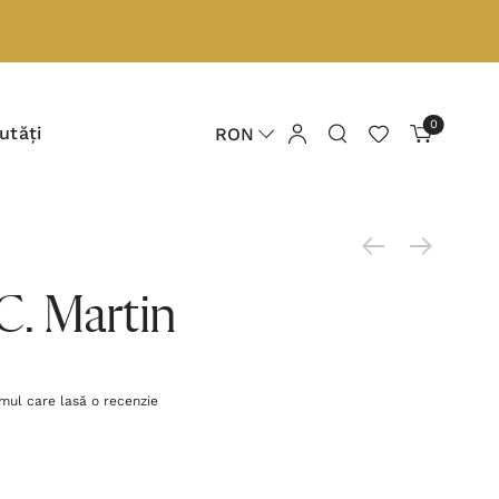
0
utăți
RON
 C. Martin
imul care lasă o recenzie