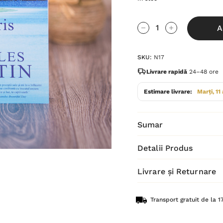
Grăbește-
A
te!
Cantitate scăzută:
Cantitate Cres
Stocul
SKU:
N17
curent
este:
Livrare rapidă
24–48 ore
Estimare livrare:
Marți, 11
Sumar
Detalii Produs
Livrare și Returnare
Transport gratuit de la 17