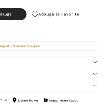
daugă
Adaugă la Favorite
cută:
 august – Miercuri, 12 august
0 lei
Livrare locker
Împachetare Cadou