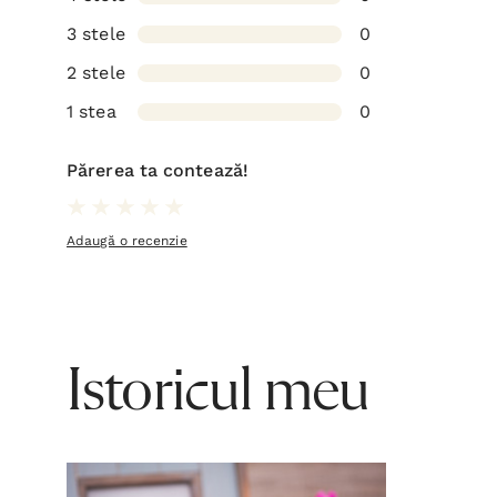
3 stele
0
2 stele
0
1 stea
0
Părerea ta contează!
Adaugă o recenzie
Istoricul meu