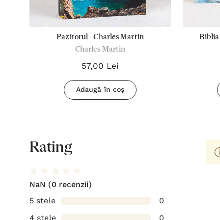
s
Pazitorul - Charles Martin
Biblia
Charles Martin
57,00 Lei
Adaugă în coș
Rating
NaN
(0 recenzii)
5 stele
0
4 stele
0