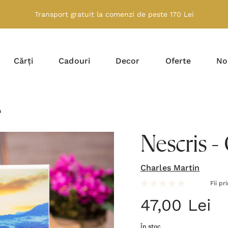
Transport gratuit la comenzi de peste 170 Lei
Cărți
Cadouri
Decor
Oferte
No
n
Nescris -
Charles Martin
Fii pr
47,00 Lei
În stoc