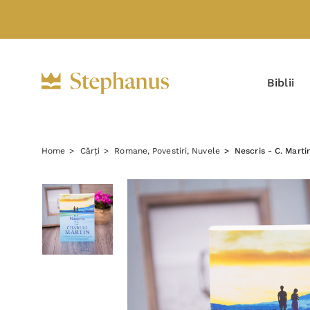
Biblii
Home
Cărți
Romane, Povestiri, Nuvele
Nescris - C. Marti