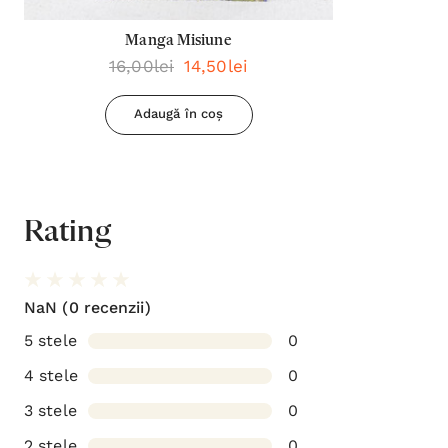
Manga Misiune
16,00lei
14,50lei
Adaugă în coș
Rating
NaN
(0 recenzii)
5 stele
0
4 stele
0
3 stele
0
2 stele
0