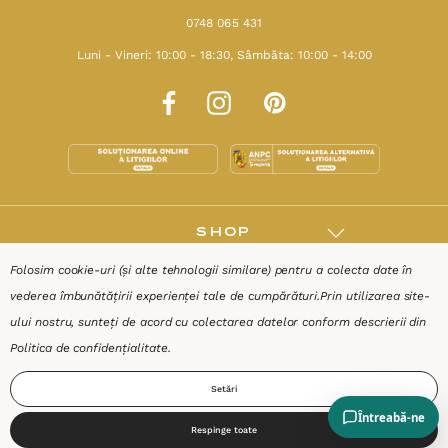
0748 065 431
Luni - Vineri: 10:00 - 18:30, Sâmbăta: 10:00 - 14:00
SHOP
Folosim cookie-uri (și alte tehnologii similare) pentru a colecta date în
RESURSE
vederea îmbunătățirii experienței tale de cumpărături.
Prin utilizarea site-
ului nostru, sunteți de acord cu colectarea datelor conform descrierii din
AJUTOR
Politica de confidențialitate
.
Setări
DESPRE
Respinge toate