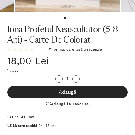
Iona Profetul Neascultator (5-8
Ani) - Carte De Colorat
Fii primul care lasă o recenzie
18,00 Lei
În stoc
Grăbește-
Cantitate scăzută:
Cantitate Crescută:
te!
Adaugă
Stocul
curent
Adaugă la Favorite
este:
SKU:
SS000149
Livrare rapidă
24–48 ore