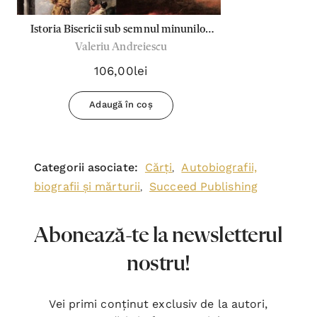
Istoria Bisericii sub semnul minunilor,
Valeriu Andreiescu
al misiunilor și al Apocalipsei - Set 3
Carti
106,00lei
Adaugă în coș
Categorii asociate:
Cărți
Autobiografii,
,
biografii și mărturii
Succeed Publishing
,
Abonează-te la newsletterul
nostru!
Vei primi conținut exclusiv de la autori,