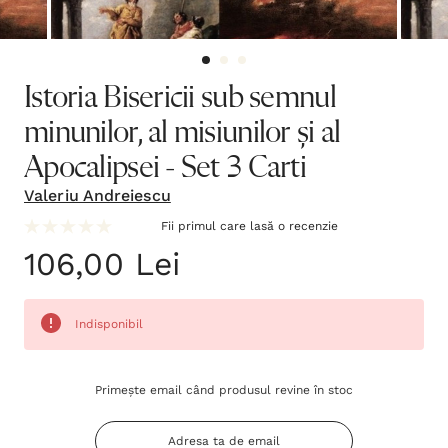
Istoria Bisericii sub semnul
minunilor, al misiunilor și al
Apocalipsei - Set 3 Carti
Valeriu Andreiescu
Fii primul care lasă o recenzie
106,00 Lei
Indisponibil
Grăbește-
Primește email când produsul revine în stoc
te!
Stocul