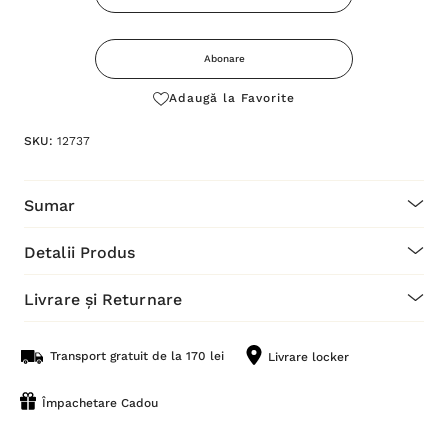
curent
este:
Abonare
Adaugă la Favorite
SKU:
12737
Sumar
Detalii Produs
Livrare și Returnare
Transport gratuit de la 170 lei
Livrare locker
Împachetare Cadou