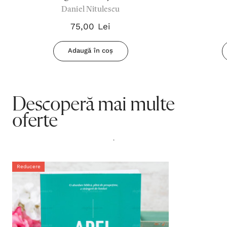
Daniel Nitulescu
Istoria cetăților Apocalipsei din
perspectiva lui ' His Story" - Nitulescu
75,00 Lei
Daniel
Adaugă în coș
Descoperă mai multe
oferte
.
Reducere