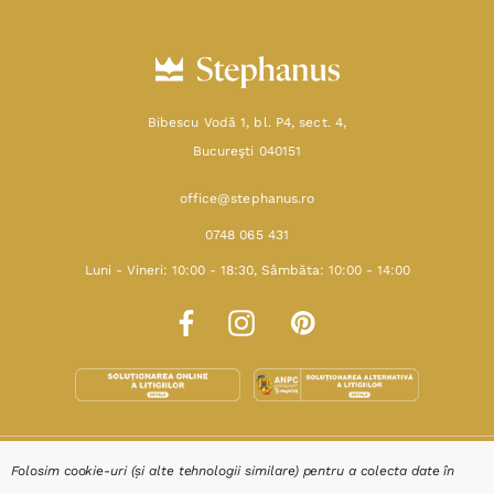
Bibescu Vodă 1, bl. P4, sect. 4,
Bucureşti 040151
office@stephanus.ro
0748 065 431
Luni - Vineri: 10:00 - 18:30, Sâmbăta: 10:00 - 14:00
SHOP
Folosim cookie-uri (și alte tehnologii similare) pentru a colecta date în