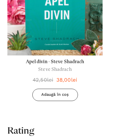
Apel divin - Steve Shadrach
Steve Shadrach
42,50lei
38,00lei
Adaugă în coș
Rating