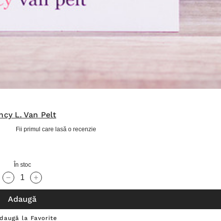
ncy L. Van Pelt
Fii primul care lasă o recenzie
În stoc
Cantitate scăzută:
Cantitate Crescută:
Adaugă
daugă la Favorite