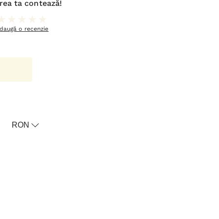
rea ta contează!
daugă o recenzie
oricul meu
RON