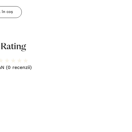
 în coș
Rating
aN
(0 recenzii)