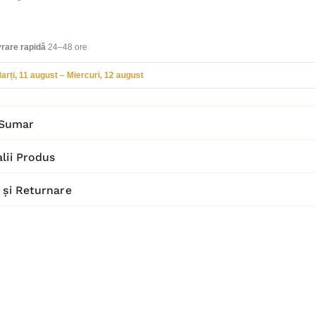
vrare rapidă
24–48 ore
arți, 11 august – Miercuri, 12 august
Sumar
lii Produs
 și Returnare