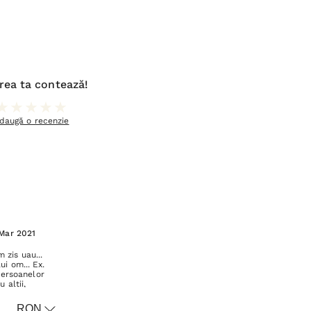
rea ta contează!
daugă o recenzie
 Mar 2021
 zis uau...
ui om... Ex.
persoanelor
 alții,
stare de
= a avut
RON