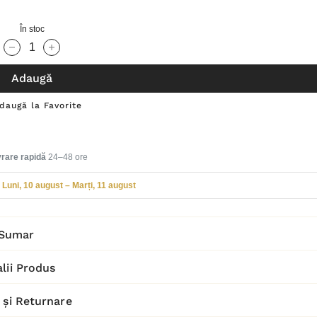
În stoc
Cantitate scăzută:
Cantitate Crescută:
Adaugă
daugă la Favorite
vrare rapidă
24–48 ore
Luni, 10 august – Marți, 11 august
Sumar
lii Produs
 și Returnare