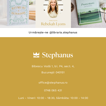
Urmărește-ne @libraria.stephanus
Bibescu Vodă 1, bl. P4, sect. 4,
Bucureşti 040151
office@stephanus.ro
0748 065 431
Luni - Vineri: 10:00 - 18:30, Sâmbăta: 10:00 - 14:00