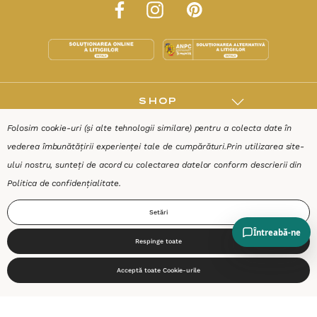
SHOP
Folosim cookie-uri (și alte tehnologii similare) pentru a colecta date în
RESURSE
vederea îmbunătățirii experienței tale de cumpărături.
Prin utilizarea site-
ului nostru, sunteți de acord cu colectarea datelor conform descrierii din
AJUTOR
Politica de confidențialitate
.
Setări
DESPRE
Respinge toate
0
Termeni & Condiții
Confidențialitate
Date de identificare
Acceptă toate Cookie-urile
Start
Produse
Coș
Caută
Cont