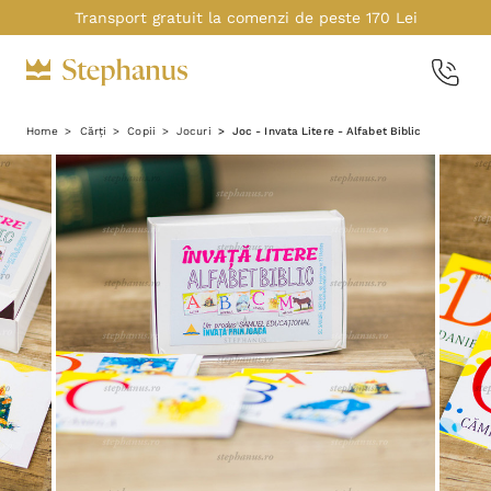
Transport gratuit la comenzi de peste 170 Lei
Home
Cărți
Copii
Jocuri
Joc - Invata Litere - Alfabet Biblic