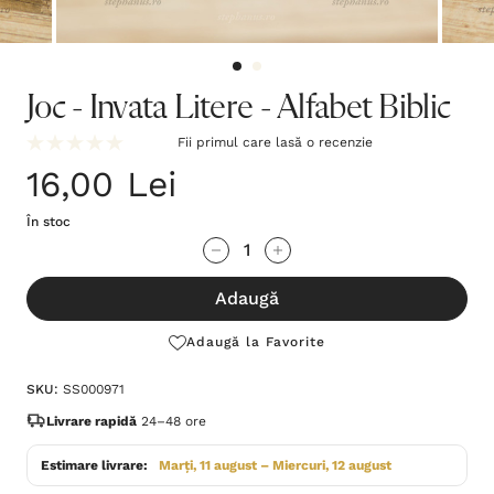
Joc - Invata Litere - Alfabet Biblic
Fii primul care lasă o recenzie
16,00 Lei
În stoc
Grăbește-
Cantitate scăzută:
Cantitate Crescută:
te!
Adaugă
Stocul
curent
Adaugă la Favorite
este:
SKU:
SS000971
Livrare rapidă
24–48 ore
Estimare livrare:
Marți, 11 august – Miercuri, 12 august