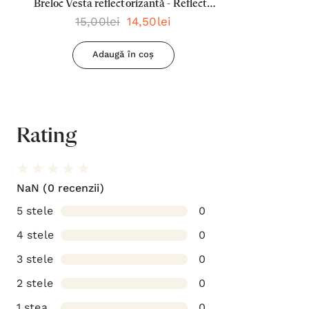
Breloc Vesta reflectorizantă - Reflecta
15,00lei
14,50lei
lumina oriunde mergi
Adaugă în coș
Rating
NaN
(0 recenzii)
5 stele
0
4 stele
0
3 stele
0
2 stele
0
1 stea
0