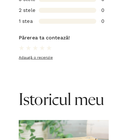
2 stele
0
1 stea
0
Părerea ta contează!
Adaugă o recenzie
Istoricul meu