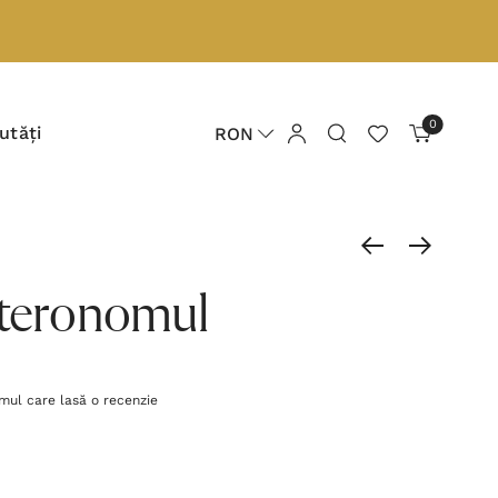
0
utăți
RON
uteronomul
imul care lasă o recenzie