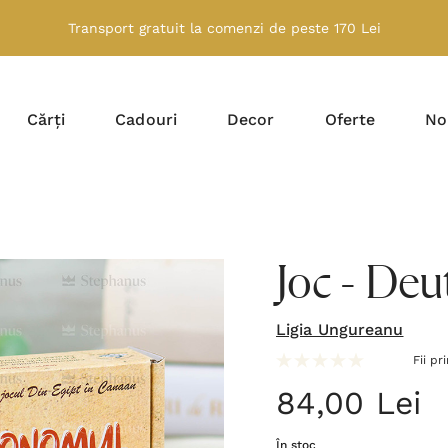
Transport gratuit la comenzi de peste 170 Lei
Cărți
Cadouri
Decor
Oferte
No
Joc - De
Ligia Ungureanu
Fii pr
84,00 Lei
În stoc