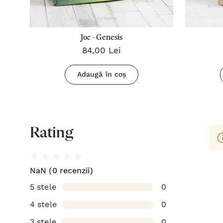
Joc - Genesis
84,00 Lei
Adaugă în coș
Rating
NaN
(0 recenzii)
5 stele
0
4 stele
0
3 stele
0