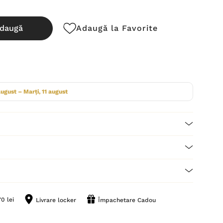
daugă
Adaugă la Favorite
cută:
august – Marți, 11 august
0 lei
Livrare locker
Împachetare Cadou