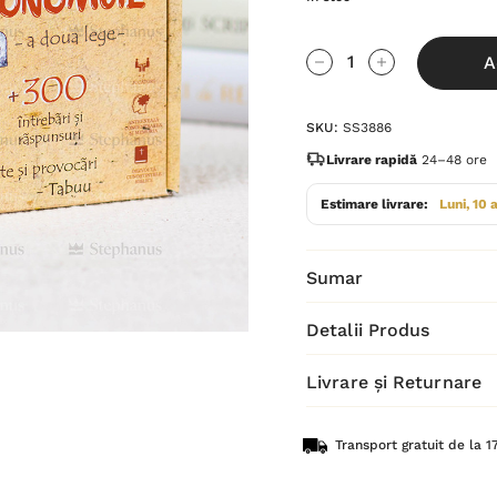
Grăbește-
A
te!
Cantitate scăzută:
Cantitate Cres
Stocul
SKU:
SS3886
curent
este:
Livrare rapidă
24–48 ore
Estimare livrare:
Luni, 10 
Sumar
Detalii Produs
Livrare și Returnare
Transport gratuit de la 17