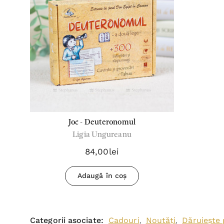
Joc - Deuteronomul
Ligia Ungureanu
84,00lei
Adaugă în coș
Categorii asociate:
Cadouri
Noutăți
Dăruiește
,
,