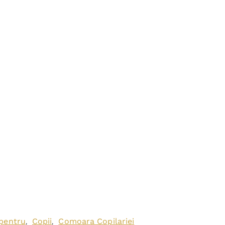
 pentru
Copii
Comoara Copilariei
,
,