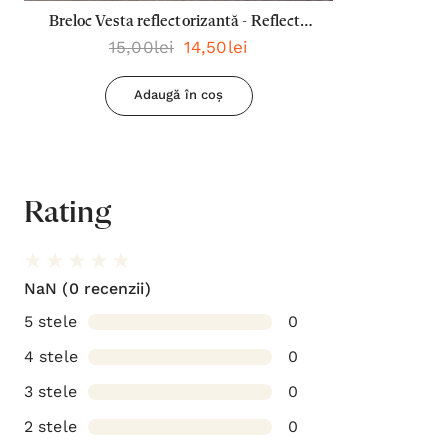
Breloc Vesta reflectorizantă - Reflecta
15,00lei
14,50lei
lumina oriunde mergi
Adaugă în coș
Rating
NaN
(0 recenzii)
5 stele
0
4 stele
0
3 stele
0
2 stele
0