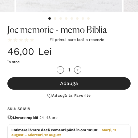
Joc memorie - memo Biblia
Fii primul care lasă o recenzie
46,00 Lei
În stoc
Grăbește-
Cantitate scăzută:
Cantitate Crescută:
te!
Adaugă
Stocul
curent
Adaugă la Favorite
este:
SKU:
SS1818
Livrare rapidă
24–48 ore
Estimare livrare dacă comanzi până în ora 14:00:
Marți, 11
august – Miercuri, 12 august