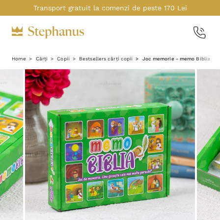
Transport gratuit la comenzi de peste 170 Lei
Home
Cărți
Copii
Bestsellers cărți copii
Joc memorie - memo Biblia