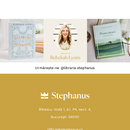
Urmărește-ne @libraria.stephanus
Bibescu Vodă 1, bl. P4, sect. 4,
Bucureşti 040151
office@stephanus.ro