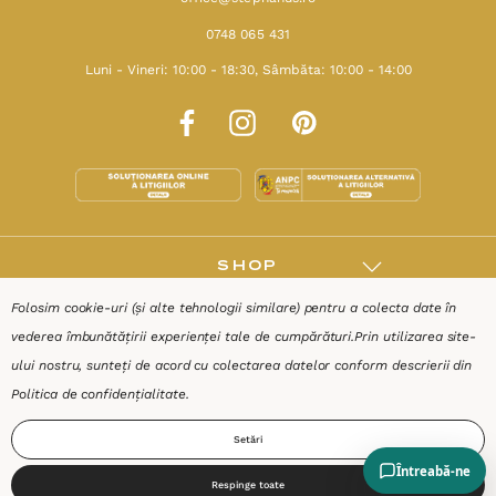
0748 065 431
Luni - Vineri: 10:00 - 18:30, Sâmbăta: 10:00 - 14:00
SHOP
Folosim cookie-uri (și alte tehnologii similare) pentru a colecta date în
RESURSE
vederea îmbunătățirii experienței tale de cumpărături.
Prin utilizarea site-
ului nostru, sunteți de acord cu colectarea datelor conform descrierii din
AJUTOR
Politica de confidențialitate
.
Setări
DESPRE
Respinge toate