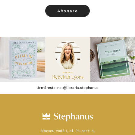
Urmărește-ne @libraria.stephanus
Bibescu Vodă 1, bl. P4, sect. 4,