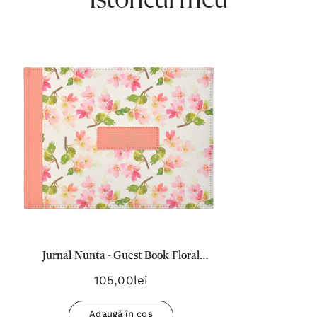
Istoricul meu
Jurnal Nunta - Guest Book Floral
(Roz)
105,00lei
Adaugă în coș