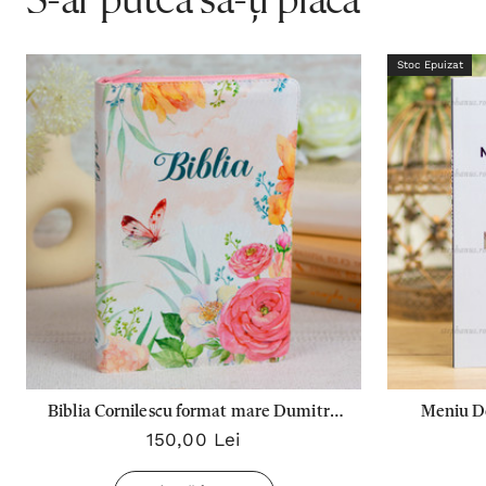
S-ar putea să-ți placă
Stoc Epuizat
Biblia Cornilescu format mare Dumitru
Meniu De
150,00 Lei
Cornilescu 076 ZTI - Roz Floral