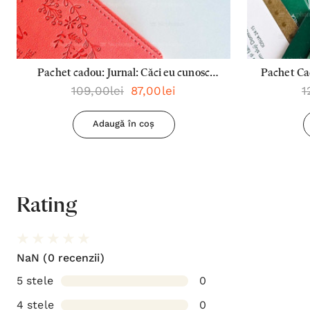
Pachet cadou: Jurnal: Căci eu cunosc
Pachet Cad
109,00lei
87,00lei
1
planurile + Pix: Dragostea este
Famil
răbdătoare
Rabdatoare
Adaugă în coș
Rating
NaN
(0 recenzii)
5 stele
0
4 stele
0