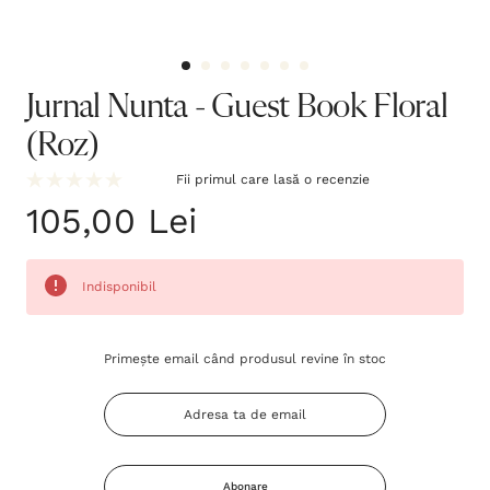
Jurnal Nunta - Guest Book Floral
(Roz)
Fii primul care lasă o recenzie
105,00 Lei
Indisponibil
Grăbește-
Primește email când produsul revine în stoc
te!
Stocul
curent
este:
Abonare