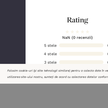
Rating
NaN
(0 recenzii)
5 stele
4 stele
3 stele
2 stele
Folosim cookie-uri (și alte tehnologii similare) pentru a colecta date în 
utilizarea site-ului nostru, sunteți de acord cu colectarea datelor confor
1 stea
Părerea ta contează!
Adaugă o recenzie