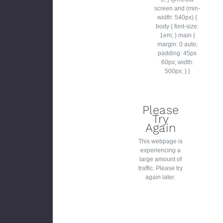
Please
Try
Again
This webpage is
experiencing a
large amount of
traffic. Please try
again later.