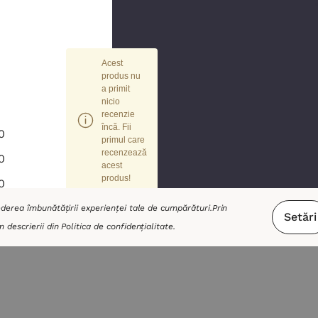
Acest
produs nu
a primit
nicio
recenzie
încă. Fii
0
primul care
recenzează
0
acest
produs!
0
0
vederea îmbunătățirii experienței tale de cumpărături.
Prin
Setări
m descrierii din
Politica de confidențialitate
.
0