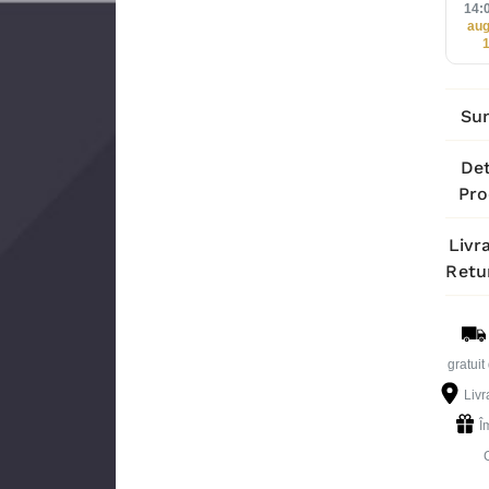
14:
aug
Su
Det
Pro
Livra
Retu
gratuit
Livr
Î