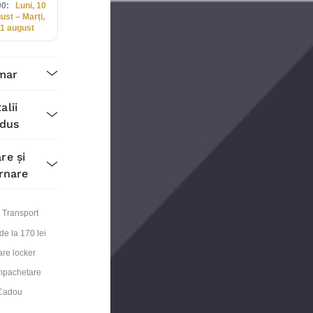
00:
Luni, 10
ust – Marți,
11 august
mar
alii
dus
re și
rnare
Transport
 de la 170 lei
are locker
mpachetare
Cadou