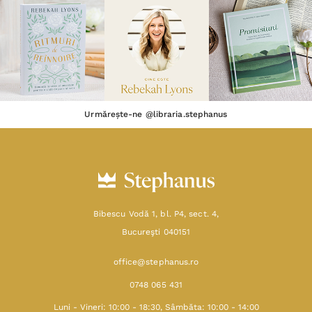
Urmărește-ne @libraria.stephanus
Bibescu Vodă 1, bl. P4, sect. 4,
Bucureşti 040151
office@stephanus.ro
0748 065 431
Luni - Vineri: 10:00 - 18:30, Sâmbăta: 10:00 - 14:00