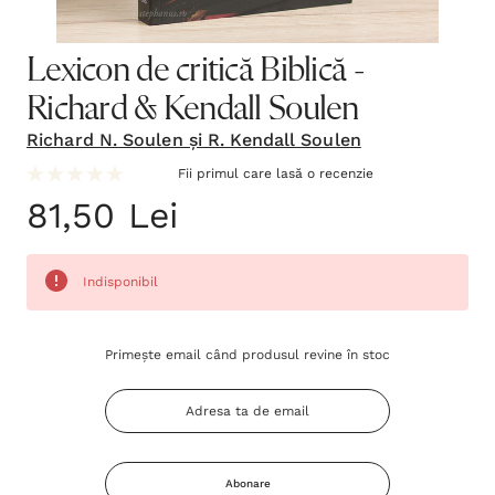
Lexicon de critică Biblică -
Richard & Kendall Soulen
Richard N. Soulen și R. Kendall Soulen
Fii primul care lasă o recenzie
81,50 Lei
Indisponibil
Grăbește-
Primește email când produsul revine în stoc
te!
Stocul
curent
este:
Abonare