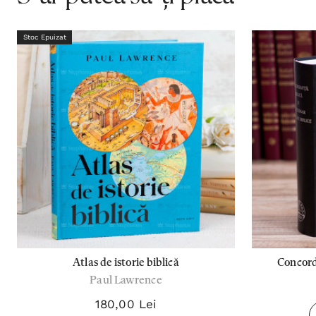
Stoc Epuizat
Atlas de istorie biblică
Concorda
Paul Lawrence
180,00 Lei