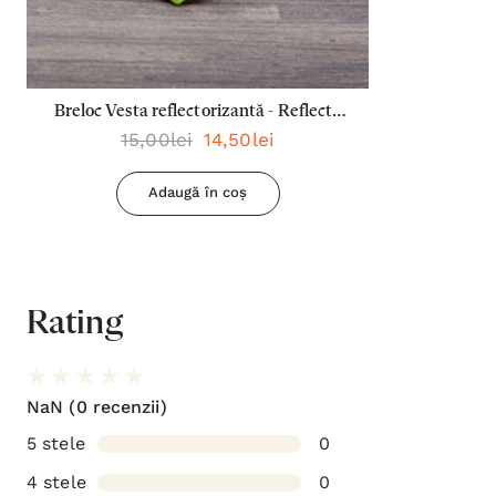
Breloc Vesta reflectorizantă - Reflecta
15,00lei
14,50lei
lumina oriunde mergi
Adaugă în coș
Rating
NaN
(0 recenzii)
5 stele
0
4 stele
0