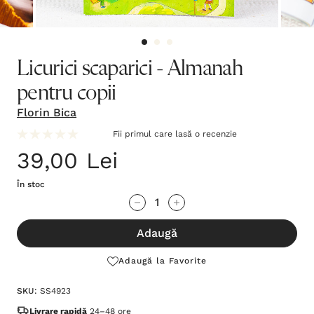
Licurici scaparici - Almanah
pentru copii
Florin Bica
Fii primul care lasă o recenzie
39,00 Lei
În stoc
Grăbește-
Cantitate scăzută:
Cantitate Crescută:
te!
Adaugă
Stocul
curent
Adaugă la Favorite
este:
SKU:
SS4923
Livrare rapidă
24–48 ore