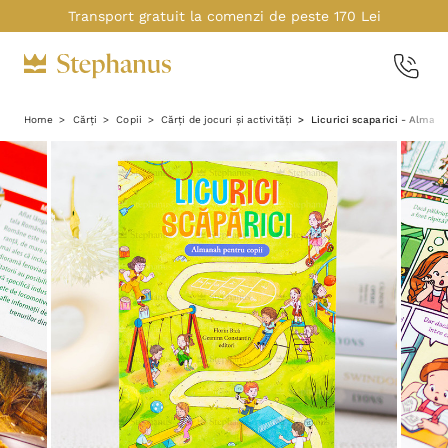
Transport gratuit la comenzi de peste 170 Lei
Home
Cărți
Copii
Cărți de jocuri și activități
Licurici scaparici - Almana