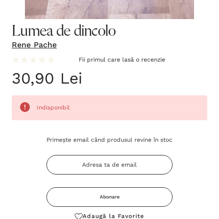
Lumea de dincolo
Rene Pache
Fii primul care lasă o recenzie
30,90 Lei
Indisponibil
Grăbește-
Primește email când produsul revine în stoc
te!
Stocul
curent
este:
Abonare
Adaugă la Favorite