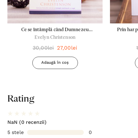
Ce se întâmplă când Dumnezeu
Prin har 
Evelyn Christenson
răspunde la rugăciune
30,00lei
27,00lei
Adaugă în coș
Rating
NaN
(0 recenzii)
5 stele
0