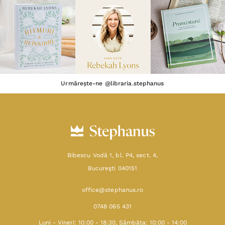
Urmărește-ne @libraria.stephanus
Bibescu Vodă 1, bl. P4, sect. 4,
Bucureşti 040151