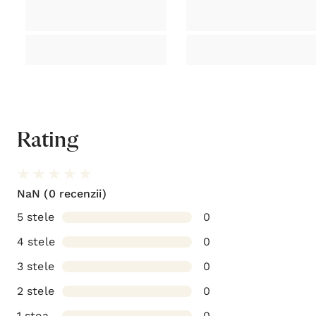
Pachet cadou: Puterea si cinstea
Pachet c
127,00lei
101,00lei
1
planur
Adaugă în coș
Rating
NaN
(0 recenzii)
5 stele
0
4 stele
0