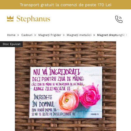
Transport gratuit la comenzi de peste 170 Lei
Home
Cadouri
Magneți frigider
Magneți metalici
Magnet dreptunghi: Nu v
Stoc Epuizat