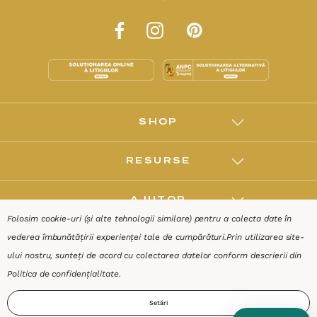
office@stephanus.ro
0748 065 431
Luni - Vineri: 10:00 - 18:30, Sâmbăta: 10:00 - 14:00
SHOP
Folosim cookie-uri (și alte tehnologii similare) pentru a colecta date în
RESURSE
vederea îmbunătățirii experienței tale de cumpărături.
Prin utilizarea site-
ului nostru, sunteți de acord cu colectarea datelor conform descrierii din
AJUTOR
Politica de confidențialitate
.
Setări
DESPRE