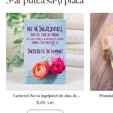
S-ar putea să-ți placă
Carnetel: Nu va ingrijorati de ziua de
Promisi
9,00 Lei
maine