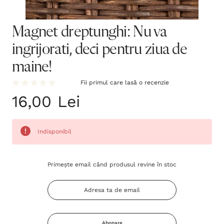
Magnet dreptunghi: Nu va
ingrijorati, deci pentru ziua de
maine!
Fii primul care lasă o recenzie
16,00 Lei
Indisponibil
Grăbește-
Primește email când produsul revine în stoc
te!
Stocul
curent
este:
Abonare