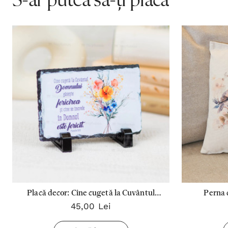
S-ar putea să-ți placă
Placă decor: Cine cugetă la Cuvântul
Perna 
45,00 Lei
Domnului
Cuvantul 