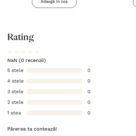
Adaugă în coș
Rating
NaN
(0 recenzii)
5 stele
0
4 stele
0
3 stele
0
2 stele
0
1 stea
0
Părerea ta contează!