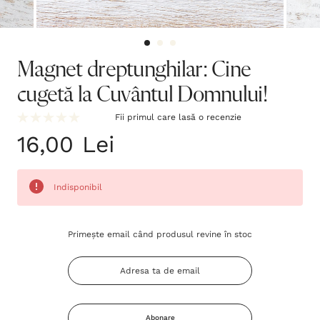
Magnet dreptunghilar: Cine
cugetă la Cuvântul Domnului!
Fii primul care lasă o recenzie
16,00 Lei
Indisponibil
Grăbește-
Primește email când produsul revine în stoc
te!
Stocul
curent
este:
Abonare