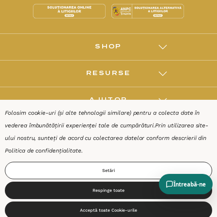
SHOP
RESURSE
AJUTOR
Folosim cookie-uri (și alte tehnologii similare) pentru a colecta date în
vederea îmbunătățirii experienței tale de cumpărături.
Prin utilizarea site-
DESPRE
ului nostru, sunteți de acord cu colectarea datelor conform descrierii din
Politica de confidențialitate
.
Termeni & Condiții
Confidențialitate
Date de identificare
Setări
Respinge toate
0
Acceptă toate Cookie-urile