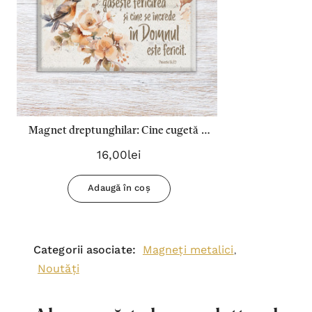
Magnet dreptunghilar: Cine cugetă la
Cuvântul Domnului!
16,00lei
Adaugă în coș
Categorii asociate:
Magneți metalici
,
Noutăți