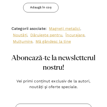
mea
Adaugă în coș
Categorii asociate:
Magneți metalici
,
Noutăți
Dăruiește pentru
Încurajare
,
,
,
Mulțumire
Mă gândesc la tine
,
Abonează-te la newsletterul
nostru!
Vei primi conținut exclusiv de la autori,
noutăți şi oferte speciale.
Adresa