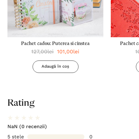
Pachet cadou: Puterea si cinstea
Pachet c
127,00lei
101,00lei
1
planur
Adaugă în coș
Rating
NaN
(0 recenzii)
5 stele
0