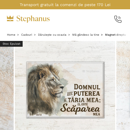
Transport gratuit la comenzi de peste 170 Lei
Home
Cadouri
Dăruiește cu ocazia
Mă gândesc la tine
Magnet dreptungh
Stoc Epuizat