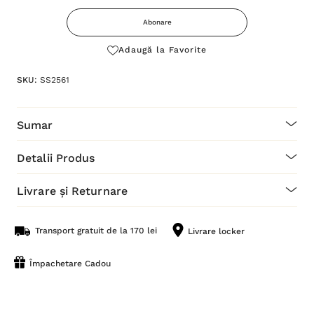
este:
Abonare
Adaugă la Favorite
SKU:
SS2561
Sumar
Detalii Produs
Livrare și Returnare
Transport gratuit de la 170 lei
Livrare locker
Împachetare Cadou