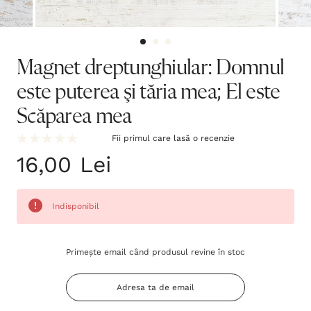
Magnet dreptunghiular: Domnul
este puterea şi tăria mea; El este
Scăparea mea
Fii primul care lasă o recenzie
16,00 Lei
Indisponibil
Grăbește-
Primește email când produsul revine în stoc
te!
Stocul
curent