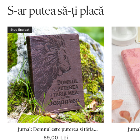
S-ar putea să-ți placă
Stoc Epuizat
Jurnal: Domnul este puterea si tăria
Jurna
69,00 Lei
mea: El este scăparea mea