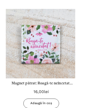
Magnet pătrat: Roagă-te neîncetat!
1Tes.5:17
16,00lei
Adaugă în coș