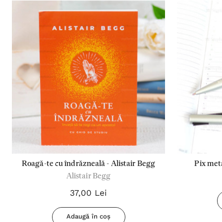
Roagă-te cu îndrăzneală - Alistair Begg
Pix met
Alistair Begg
37,00 Lei
Adaugă în coș