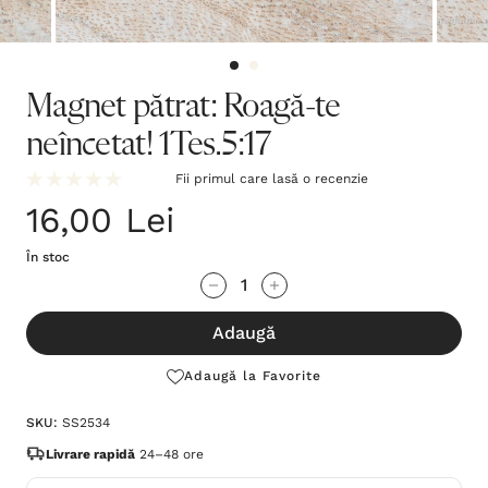
Magnet pătrat: Roagă-te
neîncetat! 1Tes.5:17
Fii primul care lasă o recenzie
16,00 Lei
În stoc
Grăbește-
Cantitate scăzută:
Cantitate Crescută:
te!
Adaugă
Stocul
curent
Adaugă la Favorite
este:
SKU:
SS2534
Livrare rapidă
24–48 ore