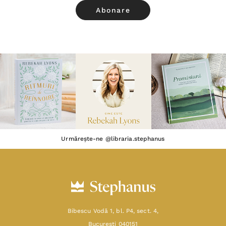
Urmărește-ne @libraria.stephanus
Bibescu Vodă 1, bl. P4, sect. 4,
Bucureşti 040151