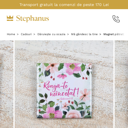
Transport gratuit la comenzi de peste 170 Lei
Home
Cadouri
Dăruiește cu ocazia
Mă gândesc la tine
Magnet pătrat: Ro