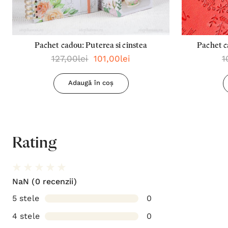
Pachet cadou: Puterea si cinstea
Pachet c
127,00lei
101,00lei
1
planur
Adaugă în coș
Rating
NaN
(0 recenzii)
5 stele
0
4 stele
0