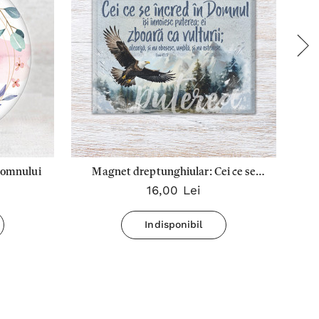
Domnului
Magnet dreptunghiular: Cei ce se
Ma
16,00 Lei
încred în Domnul îşi înnoiesc puterea
ca vulturii
Indisponibil