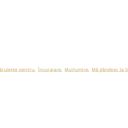
ăruiește pentru
Încurajare
Mulțumire
Mă gândesc la t
,
,
,