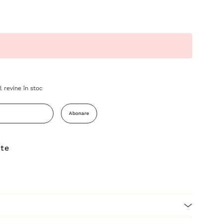
 revine în stoc
Abonare
ite