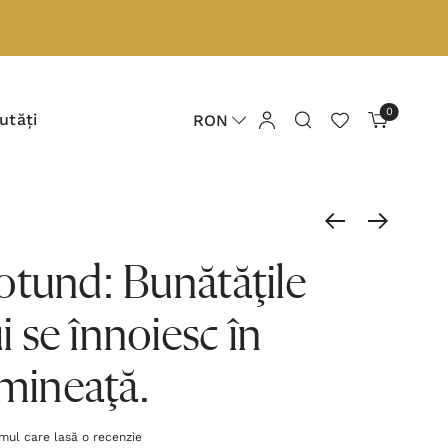
0
utăți
RON
otund: Bunătăţile
se înnoiesc în
imineaţă.
imul care lasă o recenzie