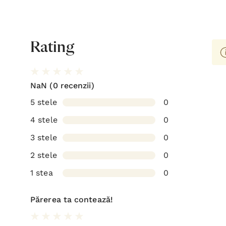
Rating
NaN
(0 recenzii)
5 stele
0
4 stele
0
3 stele
0
2 stele
0
1 stea
0
Părerea ta contează!