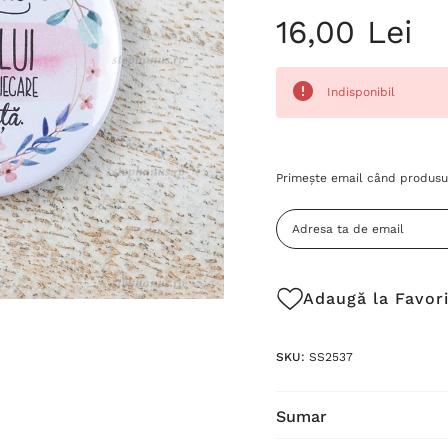
16,00 Lei
Indisponibil
Grăbește-
Primește email când produsul
te!
Stocul
curent
este:
Adaugă la Favor
SKU:
SS2537
Sumar