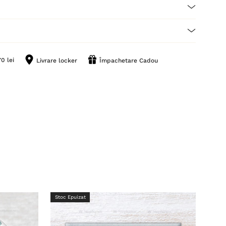
0 lei
Livrare locker
Împachetare Cadou
Stoc Epuizat
Stoc 