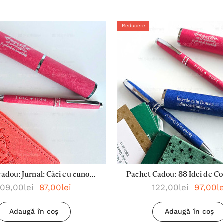
Reducere
adou: Jurnal: Căci eu cunosc
Pachet Cadou: 88 Idei de Co
109,00lei
87,00lei
122,00lei
97,00le
rile + Pix: Dragostea este
In Familie + Pix: Dragoste
răbdătoare
Rabdatoare + Pix: Increde
Adaugă în coș
Adaugă în coș
Domnul Din Toata Inim