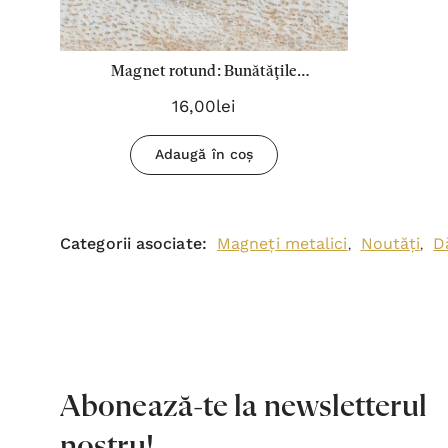
Magnet rotund: Bunătăţile
Domnului se înnoiesc în fiecare
16,00lei
dimineaţă.
Adaugă în coș
Categorii asociate:
Magneți metalici
Noutăți
D
,
,
Abonează-te la newsletterul
nostru!