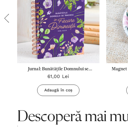
ine
Jurnal: Bunătățile Domnului se
Magnet 
61,00 Lei
înnoiesc în fiecare dimineață
Adaugă în coș
Descoperă mai mul
.