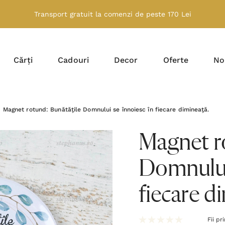
Transport gratuit la comenzi de peste 170 Lei
Cărți
Cadouri
Decor
Oferte
No
Magnet rotund: Bunătăţile Domnului se înnoiesc în fiecare dimineaţă.
Magnet r
Domnului 
fiecare d
Fii pr