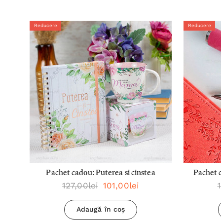
Reducere
Reducere
Pachet cadou: Puterea si cinstea
Pachet c
127,00lei
101,00lei
planu
Adaugă în coș