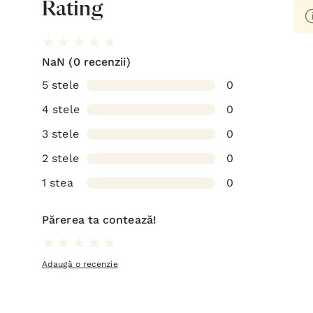
Rating
NaN
(0 recenzii)
5 stele
0
4 stele
0
3 stele
0
2 stele
0
1 stea
0
Părerea ta contează!
Adaugă o recenzie