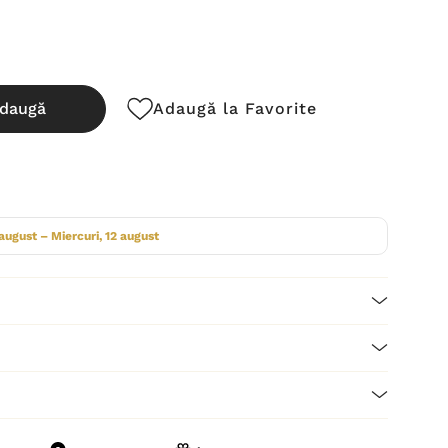
daugă
Adaugă la Favorite
cută:
 august – Miercuri, 12 august