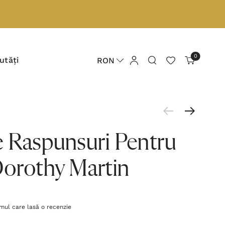
0
utăți
RON
e Raspunsuri Pentru
Dorothy Martin
imul care lasă o recenzie