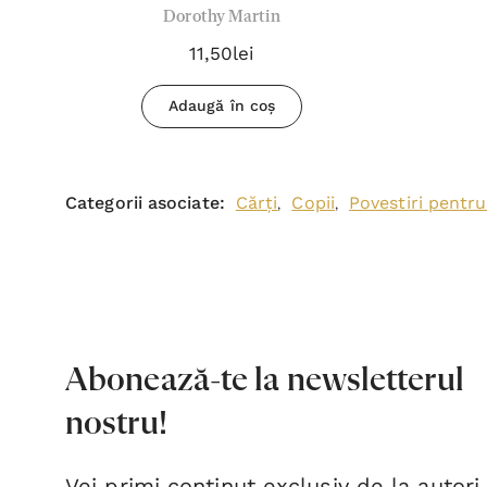
Dorothy Martin
- Dorothy Martin
11,50lei
Adaugă în coș
Categorii asociate:
Cărți
Copii
Povestiri pentru
,
,
Abonează-te la newsletterul
nostru!
Vei primi conținut exclusiv de la autori,