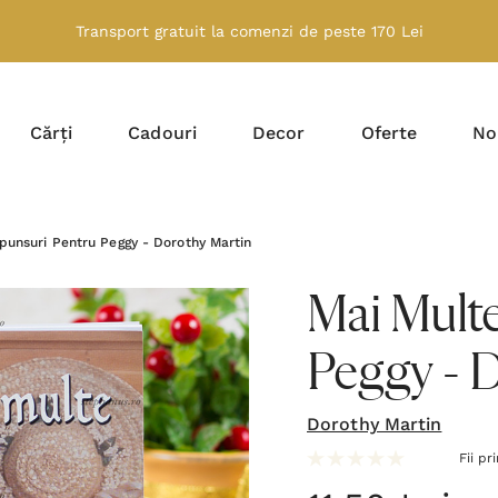
Transport gratuit la comenzi de peste 170 Lei
Cărți
Cadouri
Decor
Oferte
No
punsuri Pentru Peggy - Dorothy Martin
Mai Mult
Peggy - 
Dorothy Martin
Fii pr