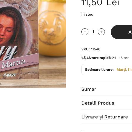
11,50 Lei
În stoc
Grăbește-
A
te!
Cantitate scăzută:
Cantitate Cres
Stocul
SKU:
11540
curent
este:
Livrare rapidă
24–48 ore
Estimare livrare:
Marți, 11
Sumar
Detalii Produs
Livrare și Returnare