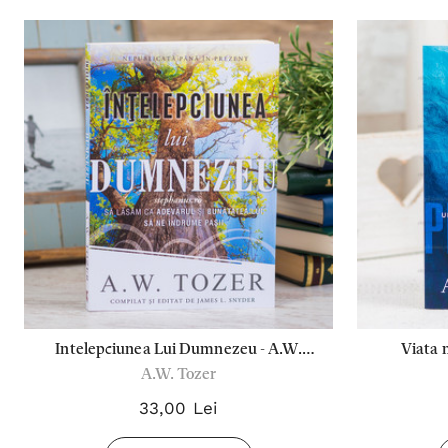
Intelepciunea Lui Dumnezeu - A.W.
Viata 
A.W. Tozer
Tozer
33,00 Lei