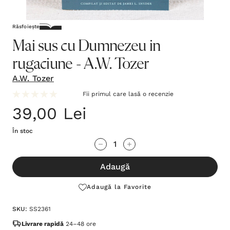
Răsfoiește
Mai sus cu Dumnezeu in
rugaciune - A.W. Tozer
A.W. Tozer
Fii primul care lasă o recenzie
39,00 Lei
În stoc
Grăbește-
Cantitate scăzută:
Cantitate Crescută:
te!
Adaugă
Stocul
curent
Adaugă la Favorite
este:
SKU:
SS2361
Livrare rapidă
24–48 ore