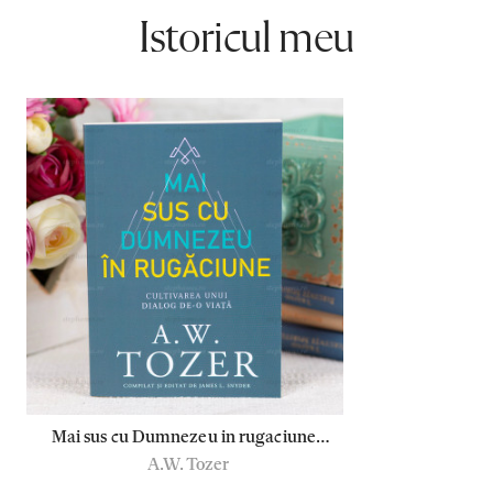
Istoricul meu
Mai sus cu Dumnezeu in rugaciune -
A.W. Tozer
A.W. Tozer