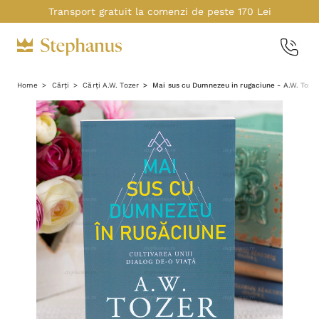
Transport gratuit la comenzi de peste 170 Lei
Home
Cărți
Cărți A.W. Tozer
Mai sus cu Dumnezeu in rugaciune - A.W. Toze