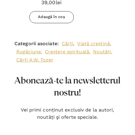
39,00lei
Adaugă în coș
Categorii asociate:
Cărți
Viață creștină
,
,
Rugăciune
Creștere spirituală
Noutăți
,
,
,
Cărți A.W. Tozer
Abonează-te la newsletterul
nostru!
Vei primi conținut exclusiv de la autori,
noutăți şi oferte speciale.