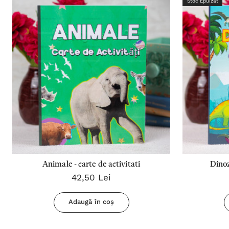
Stoc Epuizat
Animale - carte de activitati
Dinoz
42,50 Lei
Adaugă în coș