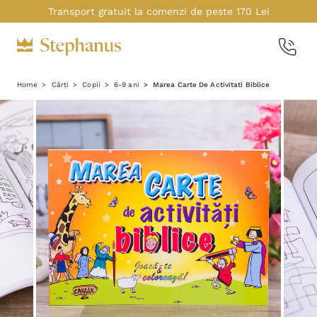
Transport gratuit la comenzi de peste 170 Lei
Home
Cărți
Copii
6-9 ani
Marea Carte De Activitati Biblice