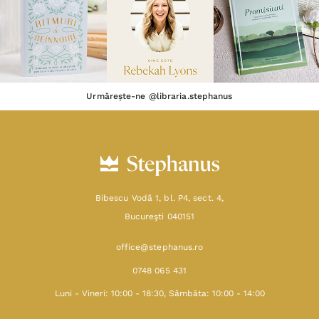
Urmărește-ne @libraria.stephanus
Bibescu Vodă 1, bl. P4, sect. 4,
Bucureşti 040151
office@stephanus.ro
0748 065 431
Luni - Vineri: 10:00 - 18:30, Sâmbăta: 10:00 - 14:00