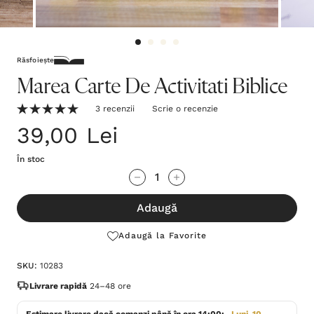
Răsfoiește
Marea Carte De Activitati Biblice
3 recenzii
Scrie o recenzie
39,00 Lei
În stoc
Grăbește-
Cantitate scăzută:
Cantitate Crescută:
te!
Adaugă
Stocul
curent
Adaugă la Favorite
este:
SKU:
10283
Livrare rapidă
24–48 ore