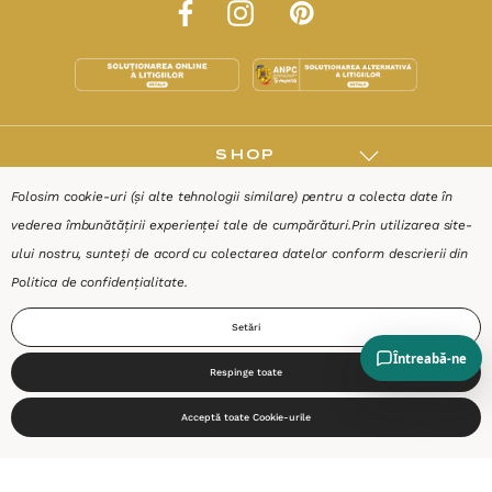
SHOP
Folosim cookie-uri (și alte tehnologii similare) pentru a colecta date în
RESURSE
vederea îmbunătățirii experienței tale de cumpărături.
Prin utilizarea site-
ului nostru, sunteți de acord cu colectarea datelor conform descrierii din
AJUTOR
Politica de confidențialitate
.
Setări
DESPRE
Respinge toate
0
Termeni & Condiții
Confidențialitate
Date de identificare
Acceptă toate Cookie-urile
Start
Produse
Coș
Caută
Cont