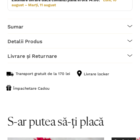
Estimare livrare dacă comanzi până în ora 14:00:
Luni, 10
august – Marți, 11 august
Sumar
Detalii Produs
Livrare și Returnare
Transport gratuit de la 170 lei
Livrare locker
Împachetare Cadou
S-ar putea să-ți placă