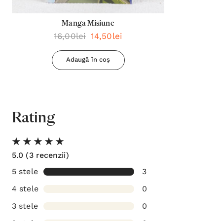
Manga Misiune
16,00lei
14,50lei
Adaugă în coș
Rating
5.0
(3 recenzii)
5 stele
3
4 stele
0
3 stele
0