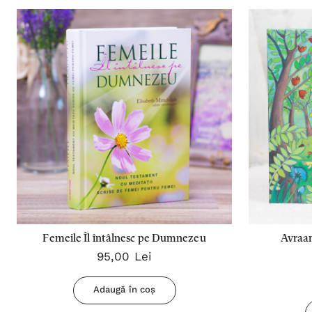
Femeile Îl întâlnesc pe Dumnezeu
Avraam
95,00 Lei
Adaugă în coș