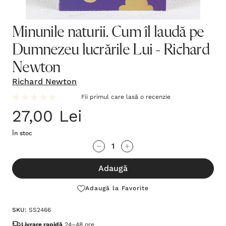
Minunile naturii. Cum îl laudă pe
Dumnezeu lucrările Lui - Richard
Newton
Richard Newton
Fii primul care lasă o recenzie
27,00 Lei
În stoc
Grăbește-
Cantitate scăzută:
Cantitate Crescută:
te!
Adaugă
Stocul
curent
Adaugă la Favorite
este:
SKU:
SS2466
Livrare rapidă
24–48 ore