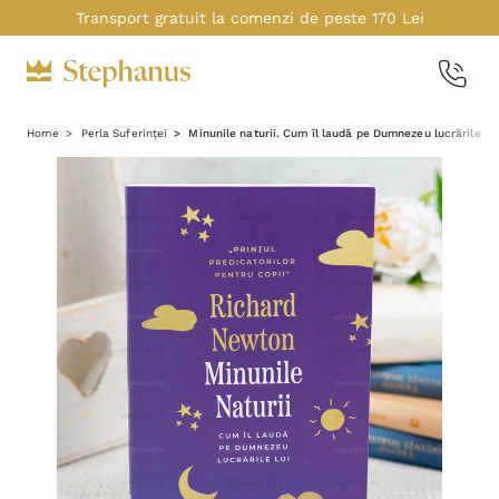
Transport gratuit la comenzi de peste 170 Lei
Home
Perla Suferinței
Minunile naturii. Cum îl laudă pe Dumnezeu lucrările L