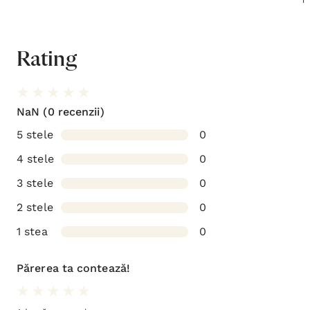
Rating
NaN
(0 recenzii)
5 stele
0
4 stele
0
3 stele
0
2 stele
0
1 stea
0
Părerea ta contează!