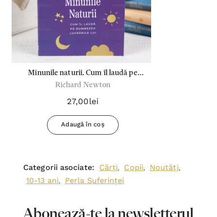
Minunile naturii. Cum îl laudă pe
Richard Newton
Dumnezeu lucrările Lui - Richard
Newton
27,00lei
Adaugă în coș
Categorii asociate:
Cărți
Copii
Noutăți
,
,
,
10-13 ani
Perla Suferinței
,
Abonează-te la newsletterul