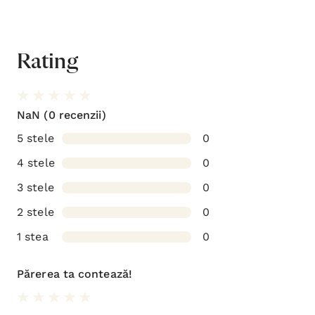
Rating
NaN
(0 recenzii)
5 stele
0
4 stele
0
3 stele
0
2 stele
0
1 stea
0
Părerea ta contează!