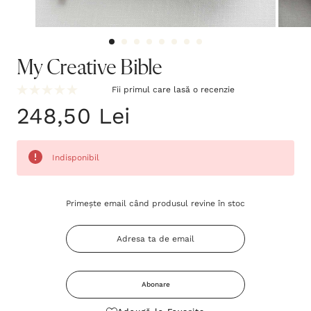
My Creative Bible
Fii primul care lasă o recenzie
248,50 Lei
Indisponibil
Grăbește-
Primește email când produsul revine în stoc
te!
Stocul
curent
este:
Abonare