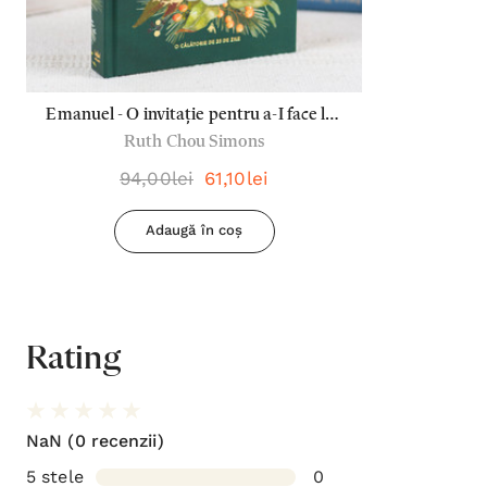
Emanuel - O invitație pentru a-I face loc
Ruth Chou Simons
de Crăciun și oricând după aceea
94,00lei
61,10lei
Adaugă în coș
Rating
NaN
(0 recenzii)
5 stele
0