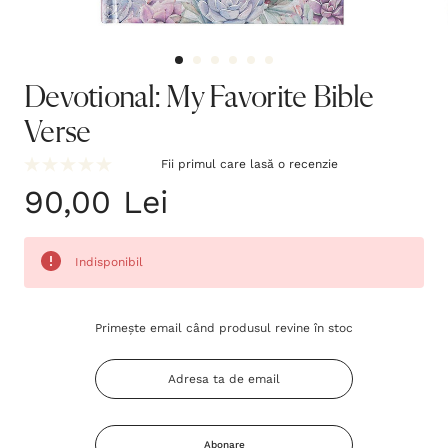
Devotional: My Favorite Bible
Verse
Fii primul care lasă o recenzie
90,00 Lei
Indisponibil
Grăbește-
Primește email când produsul revine în stoc
te!
Stocul
curent
este:
Abonare