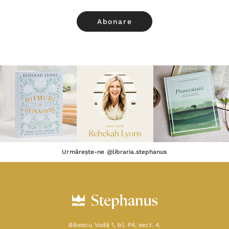
Urmărește-ne @libraria.stephanus
Bibescu Vodă 1, bl. P4, sect. 4,