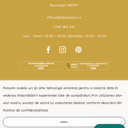
Bucureşti 040151
office@stephanus.ro
0748 065 431
Luni - Vineri: 10:00 - 18:30, Sâmbăta: 10:00 - 14:00
SHOP
Folosim cookie-uri (și alte tehnologii similare) pentru a colecta date în
vederea îmbunătățirii experienței tale de cumpărături.
Prin utilizarea site-
RESURSE
ului nostru, sunteți de acord cu colectarea datelor conform descrierii din
Politica de confidențialitate
.
AJUTOR
Setări