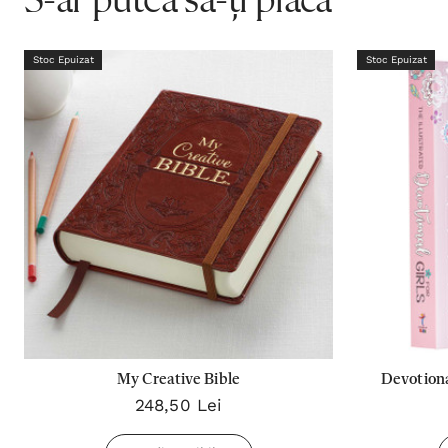
S-ar putea să-ți placă
Stoc Epuizat
Stoc Epuizat
My Creative Bible
Devotiona
248,50 Lei