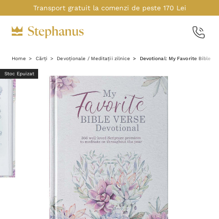
Transport gratuit la comenzi de peste 170 Lei
Home
Cărți
Devoționale / Meditații zilnice
Devotional: My Favorite Bible Ve
Stoc Epuizat