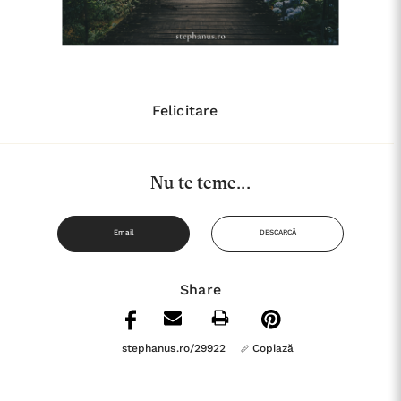
Felicitare
Nu te teme...
Email
DESCARCĂ
Share
stephanus.ro/29922
Copiază