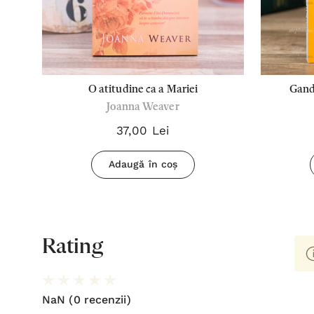
le -
O atitudine ca a Mariei
Gand
Joanna Weaver
37,00 Lei
Adaugă în coș
Rating
NaN
(0 recenzii)