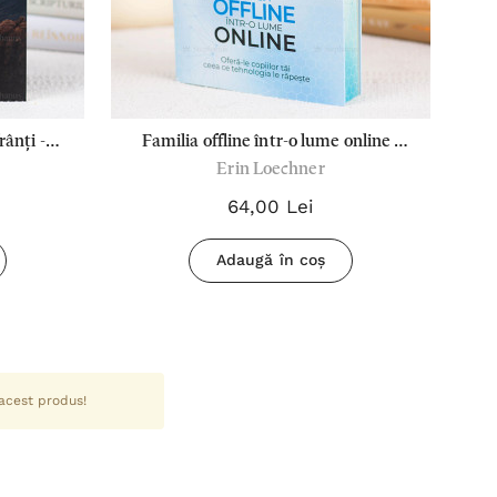
rânți -
Familia offline într-o lume online -
Veș
Erin Loechner
Erin Loechner
64,00 Lei
Adaugă în coș
 acest produs!