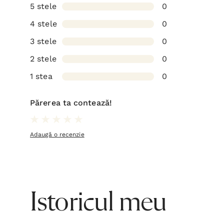
5 stele
0
4 stele
0
3 stele
0
2 stele
0
1 stea
0
Părerea ta contează!
Adaugă o recenzie
Istoricul meu