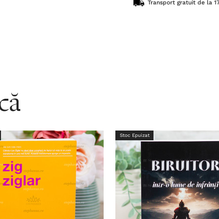
Transport gratuit de la 17
acă
Stoc Epuizat