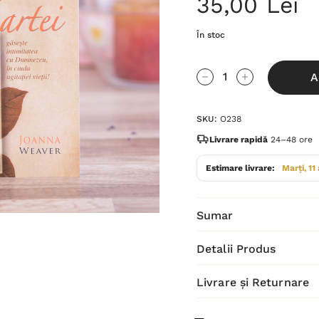
35,00 Lei
În stoc
Grăbește-
A
te!
Cantitate scăzută:
Cantitate Cres
Stocul
SKU:
O238
curent
este:
Livrare rapidă
24–48 ore
Estimare livrare:
Marți, 11
Sumar
Detalii Produs
Livrare și Returnare