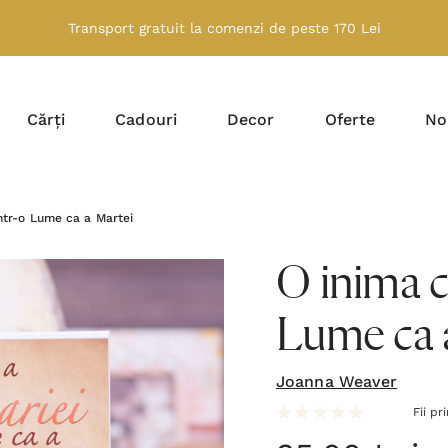
Transport gratuit la comenzi de peste 170 Lei
Cărți
Cadouri
Decor
Oferte
No
într-o Lume ca a Martei
O inima c
Lume ca 
Joanna Weaver
Fii pr