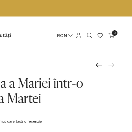
0
utăți
RON
a a Mariei într-o
a Martei
imul care lasă o recenzie