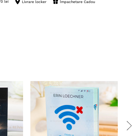
0 lei
Livrare locker
Împachetare Cadou