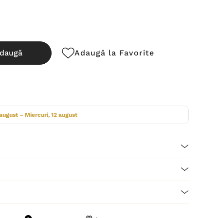
daugă
Adaugă la Favorite
cută:
 august – Miercuri, 12 august