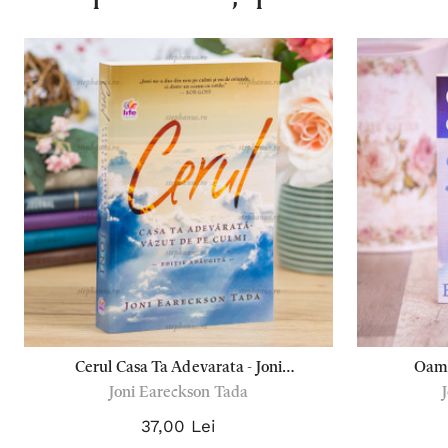
Cerul Casa Ta Adevarata - Joni
Oame
Joni Eareckson Tada
Eareckson Tada
37,00 Lei