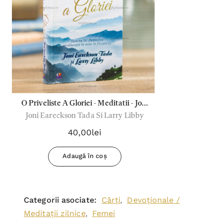
O Priveliste A Gloriei - Meditatii - Joni
Joni Eareckson Tada Si Larry Libby
Earekson Tada
40,00lei
Adaugă în coș
Categorii asociate:
Cărți
Devoționale /
,
Meditații zilnice
Femei
,