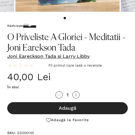
Răsfoiește
O Priveliste A Gloriei - Meditatii -
Joni Earekson Tada
Joni Eareckson Tada si Larry Libby
Fii primul care lasă o recenzie
40,00 Lei
În stoc
Grăbește-
Cantitate scăzută:
Cantitate Crescută:
te!
Adaugă
Stocul
curent
Adaugă la Favorite
este:
SKU:
SS000145