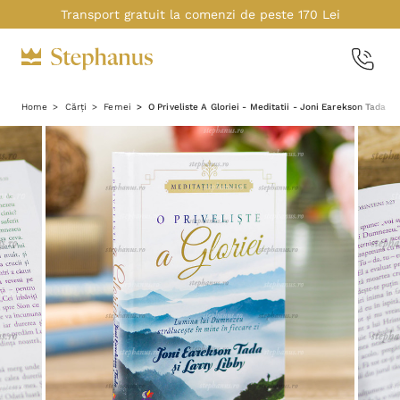
Transport gratuit la comenzi de peste 170 Lei
Home
Cărți
Femei
O Priveliste A Gloriei - Meditatii - Joni Earekson Tada