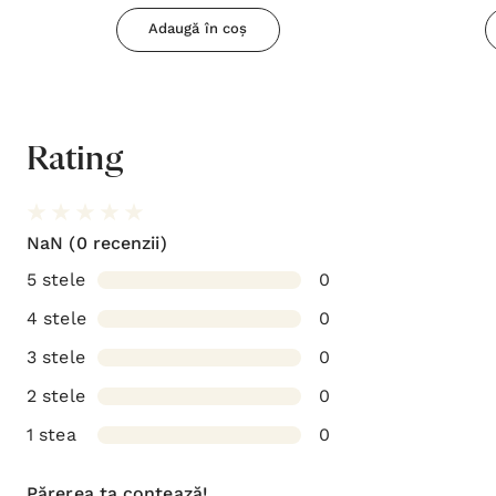
Adaugă în coș
Rating
NaN
(0 recenzii)
5 stele
0
4 stele
0
3 stele
0
2 stele
0
1 stea
0
Părerea ta contează!