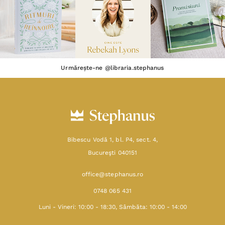
Urmărește-ne @libraria.stephanus
Bibescu Vodă 1, bl. P4, sect. 4,
Bucureşti 040151
office@stephanus.ro
0748 065 431
Luni - Vineri: 10:00 - 18:30, Sâmbăta: 10:00 - 14:00