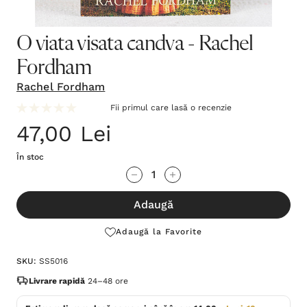
O viata visata candva - Rachel
Fordham
Rachel Fordham
Fii primul care lasă o recenzie
47,00 Lei
În stoc
Grăbește-
Cantitate scăzută:
Cantitate Crescută:
te!
Adaugă
Stocul
curent
Adaugă la Favorite
este:
SKU:
SS5016
Livrare rapidă
24–48 ore