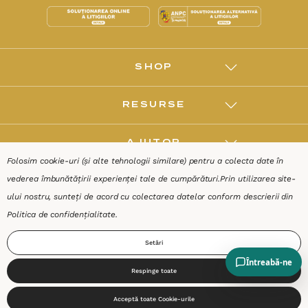
SHOP
RESURSE
AJUTOR
Folosim cookie-uri (și alte tehnologii similare) pentru a colecta date în
vederea îmbunătățirii experienței tale de cumpărături.
Prin utilizarea site-
DESPRE
ului nostru, sunteți de acord cu colectarea datelor conform descrierii din
Politica de confidențialitate
.
Termeni & Condiții
Confidențialitate
Date de identificare
Setări
Respinge toate
0
Acceptă toate Cookie-urile