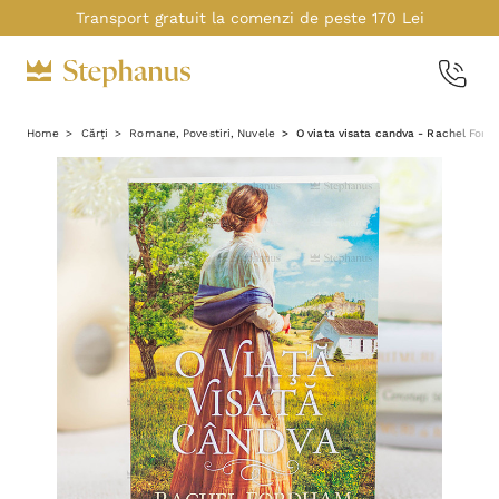
Transport gratuit la comenzi de peste 170 Lei
Home
Cărți
Romane, Povestiri, Nuvele
O viata visata candva - Rachel For