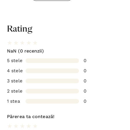
Rating
NaN
(0 recenzii)
5 stele
0
4 stele
0
3 stele
0
2 stele
0
1 stea
0
Părerea ta contează!