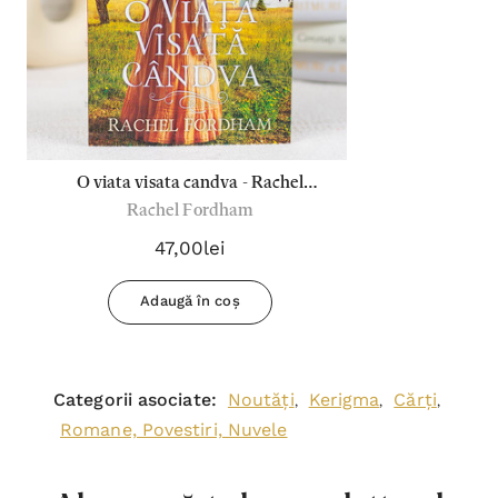
O viata visata candva - Rachel
Rachel Fordham
Fordham
47,00lei
Adaugă în coș
Categorii asociate:
Noutăți
Kerigma
Cărți
,
,
,
Romane, Povestiri, Nuvele