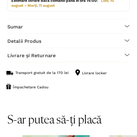
Estimare livrare dacă comanzi până în ora 14:00:
Luni, 10
august – Marți, 11 august
Sumar
Detalii Produs
Livrare și Returnare
Transport gratuit de la 170 lei
Livrare locker
Împachetare Cadou
S-ar putea să-ți placă