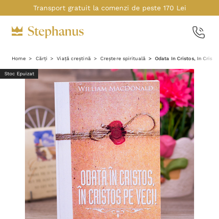
Transport gratuit la comenzi de peste 170 Lei
Home
Cărți
Viață creștină
Creștere spirituală
Odata In Cristos, In Cristo
Stoc Epuizat