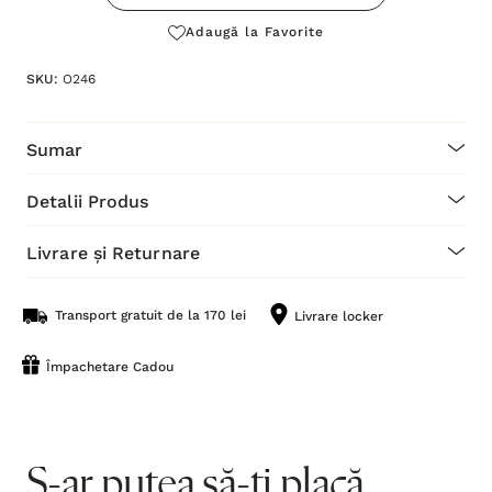
Adaugă la Favorite
SKU:
O246
Sumar
Detalii Produs
Livrare și Returnare
Transport gratuit de la 170 lei
Livrare locker
Împachetare Cadou
S-ar putea să-ți placă