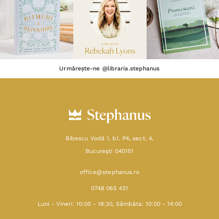
Urmărește-ne @libraria.stephanus
Bibescu Vodă 1, bl. P4, sect. 4,
Bucureşti 040151
office@stephanus.ro
0748 065 431
Luni - Vineri: 10:00 - 18:30, Sâmbăta: 10:00 - 14:00