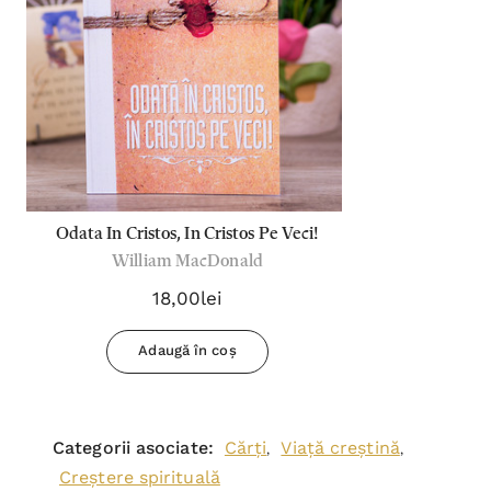
Odata In Cristos, In Cristos Pe Veci!
William MacDonald
18,00lei
Adaugă în coș
Categorii asociate:
Cărți
Viață creștină
,
,
Creștere spirituală