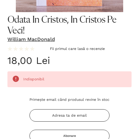
Odata In Cristos, In Cristos Pe
Veci!
William MacDonald
Fii primul care lasă o recenzie
18,00 Lei
Indisponibil
Grăbește-
Primește email când produsul revine în stoc
te!
Stocul
curent
este:
Abonare