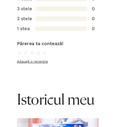
3 stele
0
2 stele
0
1 stea
0
Părerea ta contează!
Adaugă o recenzie
Istoricul meu