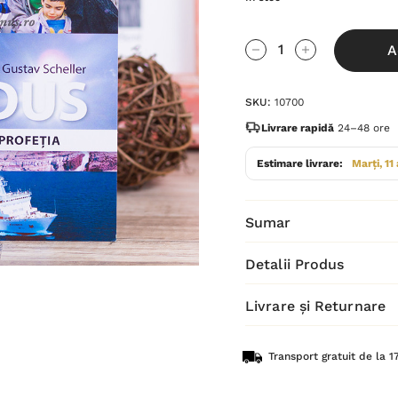
Grăbește-
A
te!
Cantitate scăzută:
Cantitate Cres
Stocul
SKU:
10700
curent
este:
Livrare rapidă
24–48 ore
Estimare livrare:
Marți, 11
Sumar
Detalii Produs
Livrare și Returnare
Transport gratuit de la 17