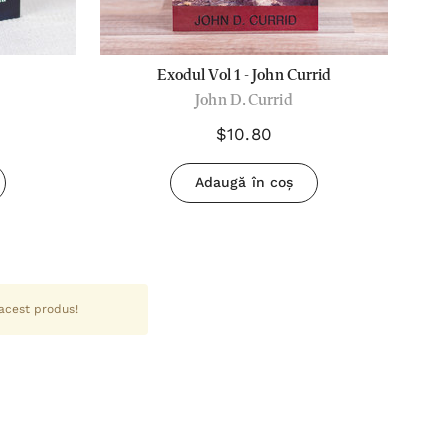
Exodul Vol 1 - John Currid
John D. Currid
$10.80
Adaugă în coș
 acest produs!