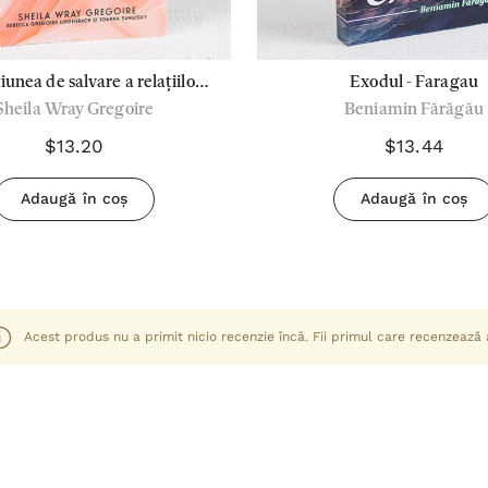
unea de salvare a relațiilor
Exodul - Faragau
Sheila Wray Gregoire
Beniamin Fărăgău
me - Shelia Wray Gregoire
$13.20
$13.44
Adaugă în coș
Adaugă în coș
Acest produs nu a primit nicio recenzie încă. Fii primul care recenzează