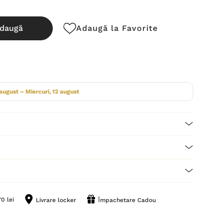
daugă
Adaugă la Favorite
cută:
 august – Miercuri, 12 august
0 lei
Livrare locker
Împachetare Cadou