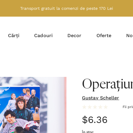
Transport gratuit la comenzi de peste 170 Lei
Cărți
Cadouri
Decor
Oferte
No
Operațiu
Gustav Scheller
Fii pr
$6.36
În stoc