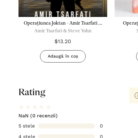
Operațiunea Joktan - Amir Tsarfati &
Operați
Amir Tsarfati & Steve Yohn
Steve Yohn
inti
$13.20
Adaugă în coș
Rating
NaN
(0 recenzii)
5 stele
0
4 stele
0