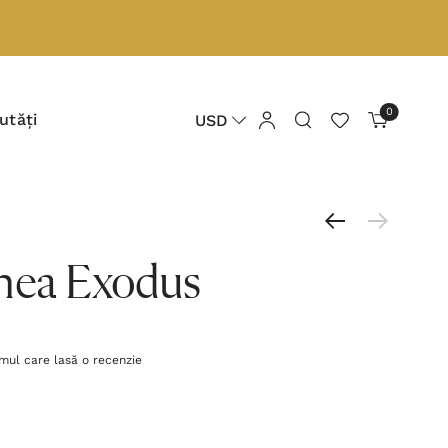
0
utăți
USD
nea Exodus
imul care lasă o recenzie