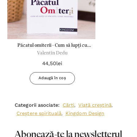
Păcatul omiterii - Cum să lupți cu
Valentin Dedu
păcatul lumii noastre?
44,50lei
Adaugă în coș
Categorii asociate:
Cărți
Viață creștină
,
,
Creștere spirituală
Kingdom Design
,
Abonează-te la newsletterul