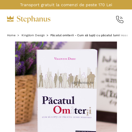
Transport gratuit la comenzi de peste 170 Lei
Home
Kingdom Design
Păcatul omiterii - Cum să lupți cu păcatul lumii noastr