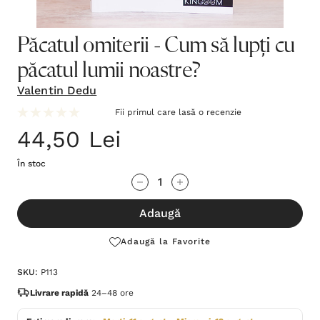
Păcatul omiterii - Cum să lupți cu
păcatul lumii noastre?
Valentin Dedu
Fii primul care lasă o recenzie
44,50 Lei
În stoc
Grăbește-
Cantitate scăzută:
Cantitate Crescută:
te!
Adaugă
Stocul
curent
Adaugă la Favorite
este:
SKU:
P113
Livrare rapidă
24–48 ore