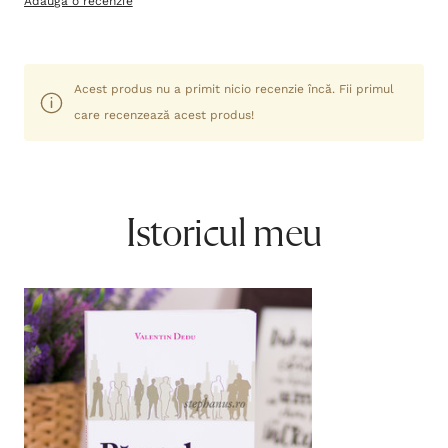
Adaugă o recenzie
Acest produs nu a primit nicio recenzie încă. Fii primul
care recenzează acest produs!
Istoricul meu