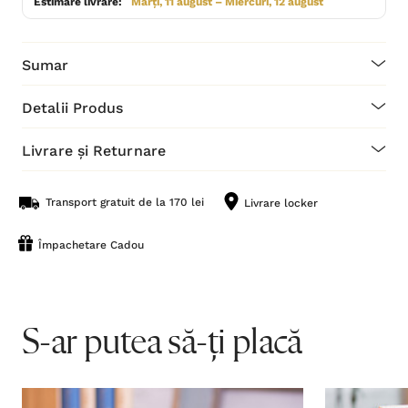
Estimare livrare:
Marți, 11 august – Miercuri, 12 august
Sumar
Detalii Produs
Livrare și Returnare
Transport gratuit de la 170 lei
Livrare locker
Împachetare Cadou
S-ar putea să-ți placă