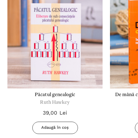
Păcatul genealogic
De mână c
Ruth Hawkey
în l
39,00 Lei
Adaugă în coș