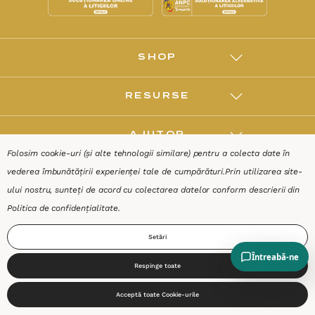
SHOP
RESURSE
AJUTOR
Folosim cookie-uri (și alte tehnologii similare) pentru a colecta date în
vederea îmbunătățirii experienței tale de cumpărături.
Prin utilizarea site-
DESPRE
ului nostru, sunteți de acord cu colectarea datelor conform descrierii din
Politica de confidențialitate
.
Termeni & Condiții
Confidențialitate
Date de identificare
Setări
Respinge toate
0
Acceptă toate Cookie-urile
Start
Produse
Coș
Caută
Cont