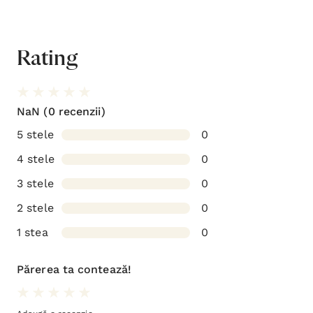
Rating
NaN
(0 recenzii)
5 stele
0
4 stele
0
3 stele
0
2 stele
0
1 stea
0
Părerea ta contează!