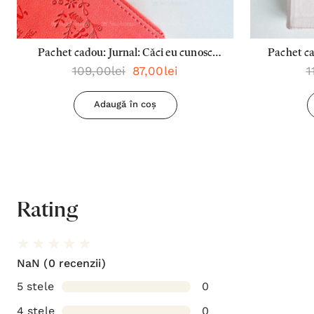
Pachet cadou: Jurnal: Căci eu cunosc
Pachet c
109,00lei
87,00lei
1
planurile + Pix: Dragostea este
adăpost
răbdătoare
Dra
Adaugă în coș
Rating
NaN
(0 recenzii)
5 stele
0
4 stele
0