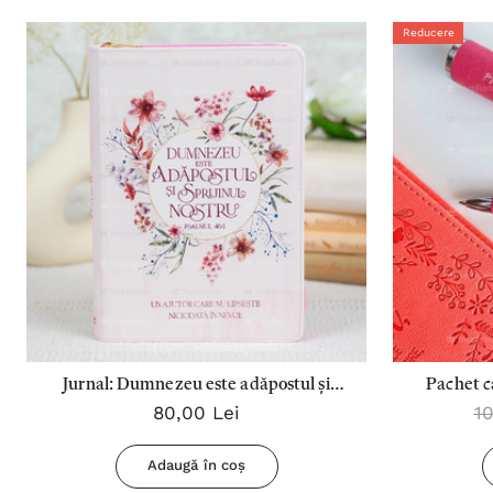
Reducere
Jurnal: Dumnezeu este adăpostul și
Pachet c
80,00 Lei
10
sprijinul nostru
planur
Adaugă în coș