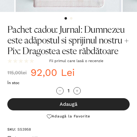
Pachet cadou: Jurnal: Dumnezeu
este adăpostul si sprijinul nostru +
Pix: Dragostea este răbdătoare
Fii primul care lasă o recenzie
92,00 Lei
115,00lei
În stoc
Grăbește-
Cantitate scăzută:
Cantitate Crescută:
te!
Adaugă
Stocul
curent
Adaugă la Favorite
este:
SKU:
SS3958