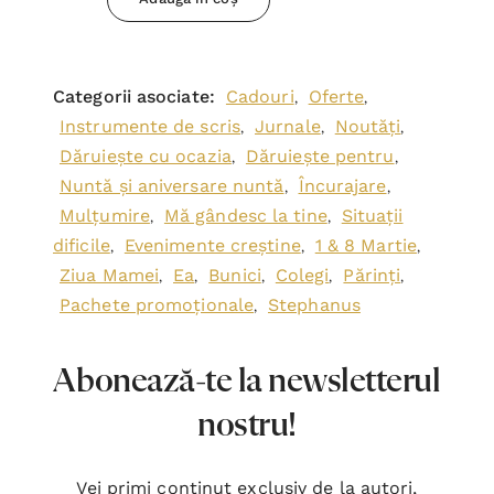
Categorii asociate:
Cadouri
Oferte
,
,
Instrumente de scris
Jurnale
Noutăți
,
,
,
Dăruiește cu ocazia
Dăruiește pentru
,
,
Nuntă și aniversare nuntă
Încurajare
,
,
Mulțumire
Mă gândesc la tine
Situații
,
,
dificile
Evenimente creștine
1 & 8 Martie
,
,
,
Ziua Mamei
Ea
Bunici
Colegi
Părinți
,
,
,
,
,
Pachete promoționale
Stephanus
,
Abonează-te la newsletterul
nostru!
Vei primi conținut exclusiv de la autori,