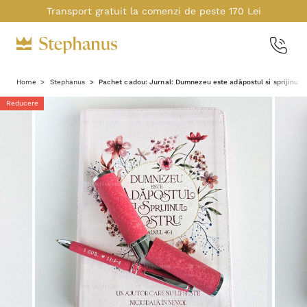
Transport gratuit la comenzi de peste 170 Lei
Home
Stephanus
Pachet cadou: Jurnal: Dumnezeu este adăpostul si sprijinul n
Reducere