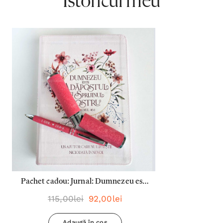
Istoricul meu
Pachet cadou: Jurnal: Dumnezeu este
adăpostul si sprijinul nostru + Pix:
115,00lei
92,00lei
Dragostea este răbdătoare
Adaugă în coș