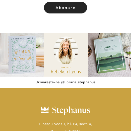
Urmărește-ne @libraria.stephanus
Bibescu Vodă 1, bl. P4, sect. 4,