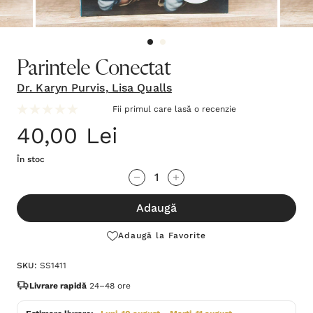
Parintele Conectat
Dr. Karyn Purvis, Lisa Qualls
Fii primul care lasă o recenzie
40,00 Lei
În stoc
Grăbește-
Cantitate scăzută:
Cantitate Crescută:
te!
Adaugă
Stocul
curent
Adaugă la Favorite
este:
SKU:
SS1411
Livrare rapidă
24–48 ore