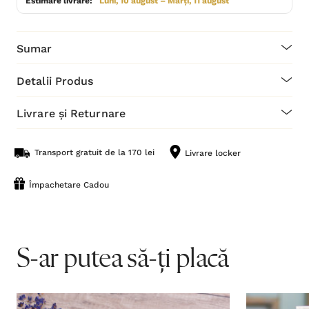
Estimare livrare:
Luni, 10 august – Marți, 11 august
Sumar
Detalii Produs
Livrare și Returnare
Transport gratuit de la 170 lei
Livrare locker
Împachetare Cadou
S-ar putea să-ți placă