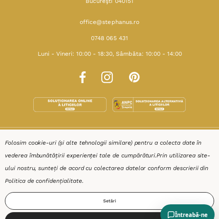
Bucureşti 040151
office@stephanus.ro
0748 065 431
Luni - Vineri: 10:00 - 18:30, Sâmbăta: 10:00 - 14:00
SHOP
Folosim cookie-uri (și alte tehnologii similare) pentru a colecta date în
vederea îmbunătățirii experienței tale de cumpărături.
Prin utilizarea site-
RESURSE
ului nostru, sunteți de acord cu colectarea datelor conform descrierii din
Politica de confidențialitate
.
AJUTOR
Setări