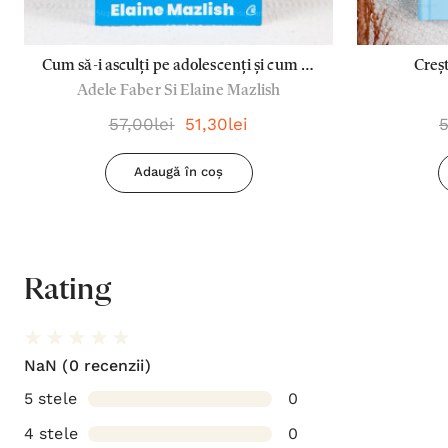
Cum să-i asculți pe adolescenți și cum să
Creșt
Adele Faber Si Elaine Mazlish
te faci ascultat - Adele Faber si Elaine
Mazlish
57,00lei
51,30lei
5
Adaugă în coș
Rating
NaN
(0 recenzii)
5 stele
0
4 stele
0