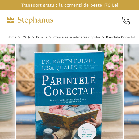
Transport gratuit la comenzi de peste 170 Lei
Home
Cărți
Familie
Creșterea și educarea copiilor
Parintele Conectat