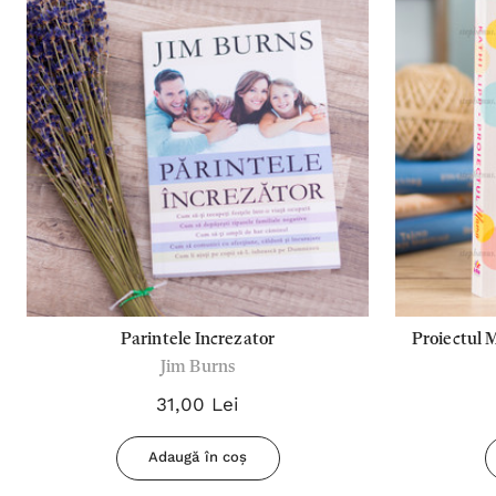
Parintele Increzator
Proiectul 
Jim Burns
Mai 
31,00 Lei
Adaugă în coș