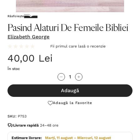
Răsfoiește
Pasind Alaturi De Femeile Bibliei
Elizabeth George
Fii primul care lasă o recenzie
40,00 Lei
În stoc
Grăbește-
Cantitate scăzută:
Cantitate Crescută:
te!
Adaugă
Stocul
curent
Adaugă la Favorite
este:
SKU:
P753
Livrare rapidă
24–48 ore
Estimare livrare:
Marți, 11 august – Miercuri, 12 august