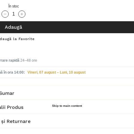
În stoc
Cantitate scăzută:
Cantitate Crescută:
Adaugă
daugă la Favorite
vrare rapidă
24–48 ore
ă în ora 14:00:
Vineri, 07 august – Luni, 10 august
Sumar
Skip to main content
lii Produs
 și Returnare