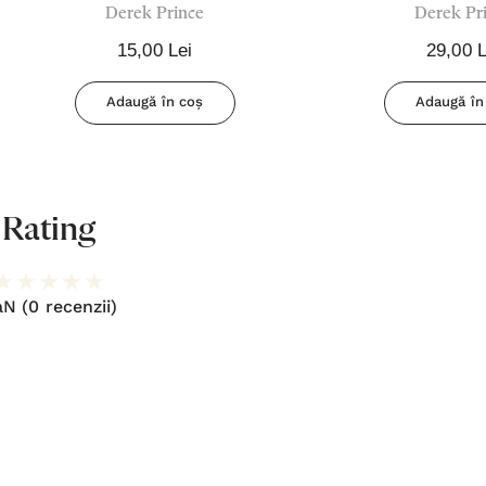
Derek Prince
Derek Pr
Derek Prince
Dumnezeu - Der
15,00 Lei
29,00 L
Adaugă în coș
Adaugă în
Rating
aN
(0 recenzii)