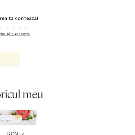
rea ta contează!
daugă o recenzie
oricul meu
RON