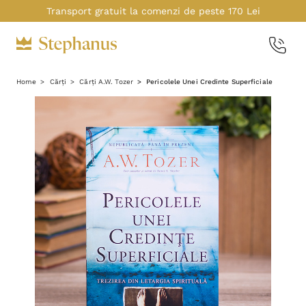
Transport gratuit la comenzi de peste 170 Lei
Home
Cărți
Cărți A.W. Tozer
Pericolele Unei Credinte Superficiale