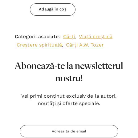
Adaugă în coș
Categorii asociate:
Cărți
Viață creștină
,
,
Creștere spirituală
Cărți A.W. Tozer
,
Abonează-te la newsletterul
nostru!
Vei primi conținut exclusiv de la autori,
noutăți şi oferte speciale.
Adresa
Email