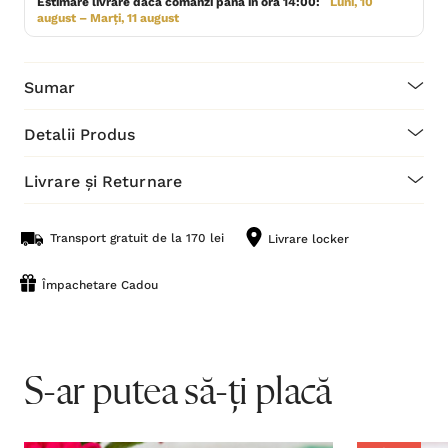
Estimare livrare dacă comanzi până în ora 14:00:
Luni, 10
august – Marți, 11 august
Sumar
Detalii Produs
Livrare și Returnare
Transport gratuit de la 170 lei
Livrare locker
Împachetare Cadou
S-ar putea să-ți placă