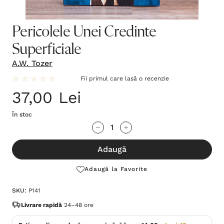
Pericolele Unei Credinte
Superficiale
A.W. Tozer
Fii primul care lasă o recenzie
37,00 Lei
În stoc
Grăbește-
Cantitate scăzută:
Cantitate Crescută:
te!
Adaugă
Stocul
curent
Adaugă la Favorite
este:
SKU:
P141
Livrare rapidă
24–48 ore