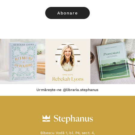
Urmărește-ne @libraria.stephanus
Bibescu Vodă 1, bl. P4, sect. 4,