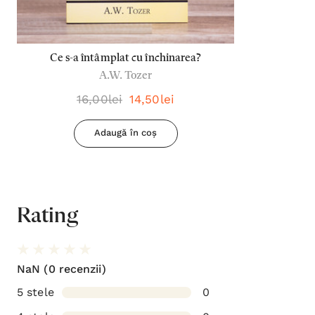
Ce s-a întâmplat cu închinarea?
A.W. Tozer
16,00lei
14,50lei
Adaugă în coș
Rating
NaN
(0 recenzii)
5 stele
0