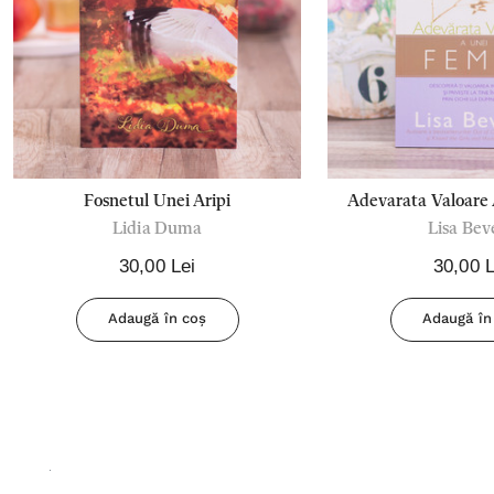
Fosnetul Unei Aripi
Adevarata Valoare
Lidia Duma
Lisa Bev
30,00 Lei
30,00 L
Adaugă în coș
Adaugă în
.