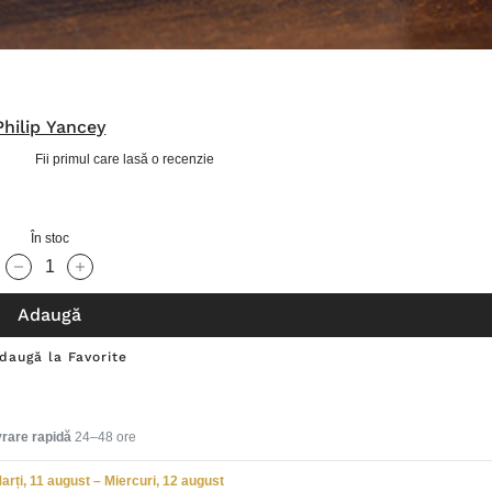
Philip Yancey
Fii primul care lasă o recenzie
În stoc
Cantitate scăzută:
Cantitate Crescută:
Adaugă
daugă la Favorite
vrare rapidă
24–48 ore
arți, 11 august – Miercuri, 12 august