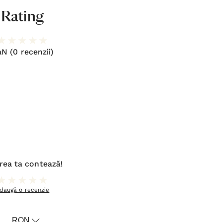
Rating
aN
(0 recenzii)
rea ta contează!
daugă o recenzie
RON