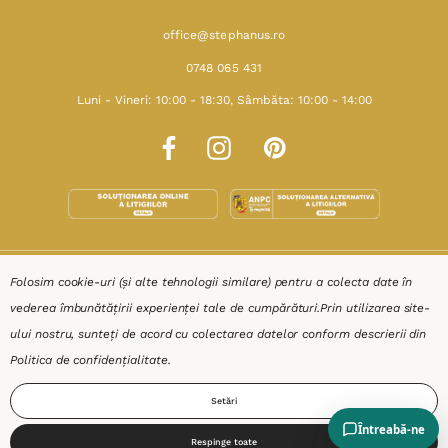
office@stephanus.ro
0748 065 431
Luni - Vineri: 10:00 - 18:30, Sâmbăta: 10:00 - 14:00
SHOP
Folosim cookie-uri (și alte tehnologii similare) pentru a colecta date în
vederea îmbunătățirii experienței tale de cumpărături.
Prin utilizarea site-
RESURSE
ului nostru, sunteți de acord cu colectarea datelor conform descrierii din
Politica de confidențialitate
.
AJUTOR
Setări
DESPRE
Respinge toate