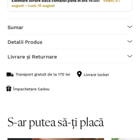
Estimare livrare dacă comanzi până în ora 14:00:
Vineri, 07
august – Luni, 10 august
Sumar
Detalii Produs
Livrare și Returnare
Transport gratuit de la 170 lei
Livrare locker
Împachetare Cadou
S-ar putea să-ți placă