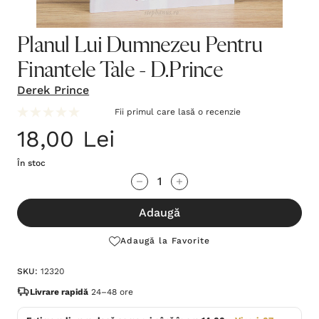
Planul Lui Dumnezeu Pentru
Finantele Tale - D.Prince
Derek Prince
Fii primul care lasă o recenzie
18,00 Lei
În stoc
Grăbește-
Cantitate scăzută:
Cantitate Crescută:
te!
Adaugă
Stocul
curent
Adaugă la Favorite
este:
SKU:
12320
Livrare rapidă
24–48 ore