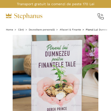
Transport gratuit la comenzi de peste 170 Lei
Home
Cărți
Dezvoltare personală
Afaceri & Finante
Planul Lui Dumnezeu