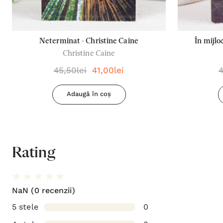
Neterminat - Christine Caine
În mijlo
Christine Caine
45,50lei
41,00lei
4
Adaugă în coș
Rating
NaN
(0 recenzii)
5 stele
0