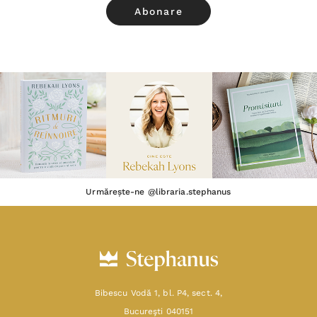
Urmărește-ne @libraria.stephanus
Bibescu Vodă 1, bl. P4, sect. 4,
Bucureşti 040151