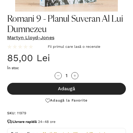
Romani 9 - Planul Suveran Al Lui
Dumnezeu
Martyn Lloyd-Jones
Fii primul care lasă o recenzie
85,00 Lei
În stoc
Grăbește-
Cantitate scăzută:
Cantitate Crescută:
te!
Adaugă
Stocul
curent
Adaugă la Favorite
este:
SKU:
11979
Livrare rapidă
24–48 ore