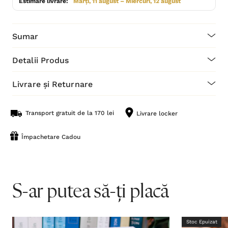
Estimare livrare:
Marți, 11 august – Miercuri, 12 august
Sumar
Detalii Produs
Livrare și Returnare
Transport gratuit de la 170 lei
Livrare locker
Împachetare Cadou
S-ar putea să-ți placă
Stoc Epuizat