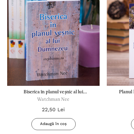
Biserica în planul veșnic al lui
Planul
Watchman Nee
Dumnezeu
22,50 Lei
Adaugă în coș