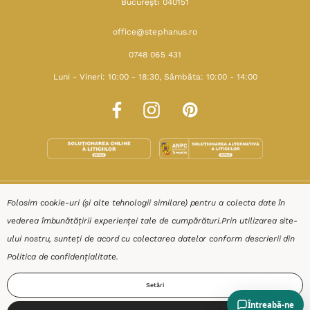
Bucureşti 040151
office@stephanus.ro
0748 065 431
Luni - Vineri: 10:00 - 18:30, Sâmbăta: 10:00 - 14:00
SHOP
Folosim cookie-uri (și alte tehnologii similare) pentru a colecta date în
vederea îmbunătățirii experienței tale de cumpărături.
Prin utilizarea site-
RESURSE
ului nostru, sunteți de acord cu colectarea datelor conform descrierii din
Politica de confidențialitate
.
AJUTOR
Setări