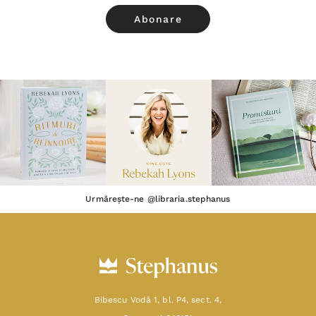
Urmărește-ne @libraria.stephanus
Bibescu Vodă 1, bl. P4, sect. 4,