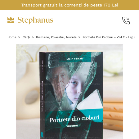
Transport gratuit la comenzi de peste 170 Lei
Home
Cărți
Romane, Povestiri, Nuvele
Portrete Din Cioburi - Vol 2 - Ligia