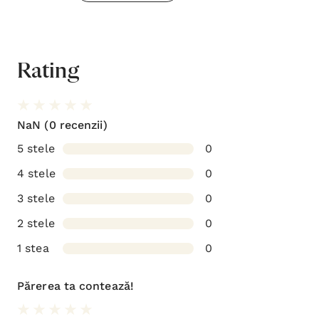
Rating
NaN
(0 recenzii)
5 stele
0
4 stele
0
3 stele
0
2 stele
0
1 stea
0
Părerea ta contează!