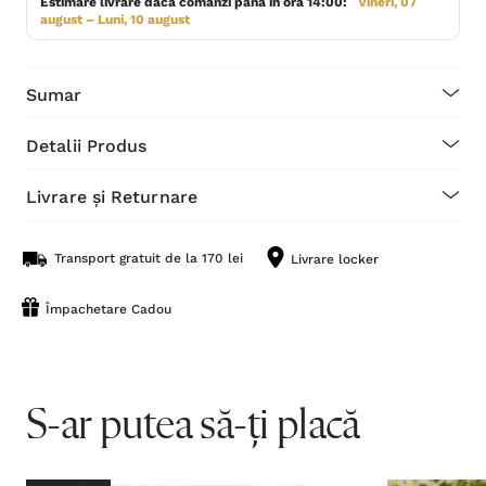
Estimare livrare dacă comanzi până în ora 14:00:
Vineri, 07
august – Luni, 10 august
Sumar
Detalii Produs
Livrare și Returnare
Transport gratuit de la 170 lei
Livrare locker
Împachetare Cadou
S-ar putea să-ți placă