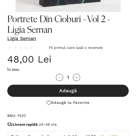
Portrete Din Cioburi - Vol 2 -
Ligia Seman
Ligia Seman
Fii primul care lasă o recenzie
48,00 Lei
În stoc
Grăbește-
Cantitate scăzută:
Cantitate Crescută:
te!
Adaugă
Stocul
curent
Adaugă la Favorite
este:
SKU:
P520
Livrare rapidă
24–48 ore