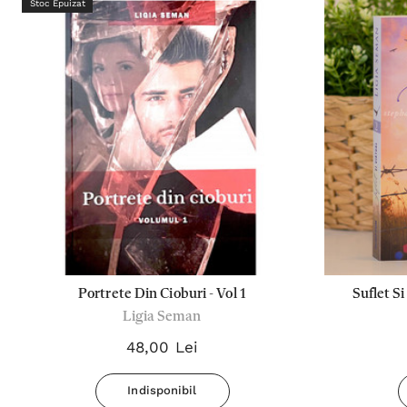
Stoc Epuizat
Portrete Din Cioburi - Vol 1
Suflet Si
Ligia Seman
48,00 Lei
Indisponibil