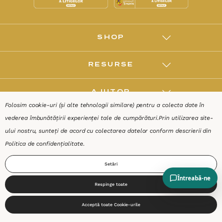
SHOP
RESURSE
AJUTOR
Folosim cookie-uri (și alte tehnologii similare) pentru a colecta date în
vederea îmbunătățirii experienței tale de cumpărături.
Prin utilizarea site-
DESPRE
ului nostru, sunteți de acord cu colectarea datelor conform descrierii din
Politica de confidențialitate
.
Termeni & Condiții
Confidențialitate
Date de identificare
Setări
Respinge toate
0
Acceptă toate Cookie-urile
Start
Produse
Coș
Caută
Cont