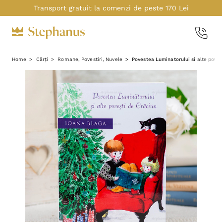
Transport gratuit la comenzi de peste 170 Lei
Home
Cărți
Romane, Povestiri, Nuvele
Povestea Luminatorului si alte poves