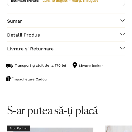
Estimare livrare:
Luni, 10 august – Marți, 11 august
Sumar
Detalii Produs
Livrare și Returnare
Transport gratuit de la 170 lei
Livrare locker
Împachetare Cadou
S-ar putea să-ți placă
Stoc Epuizat