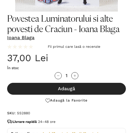
Povestea Luminatorului si alte
povesti de Craciun - Ioana Blaga
Ioana Blaga
Fii primul care lasă o recenzie
37,00 Lei
În stoc
Grăbește-
Cantitate scăzută:
Cantitate Crescută:
te!
Adaugă
Stocul
curent
Adaugă la Favorite
este:
SKU:
SS2880
Livrare rapidă
24–48 ore