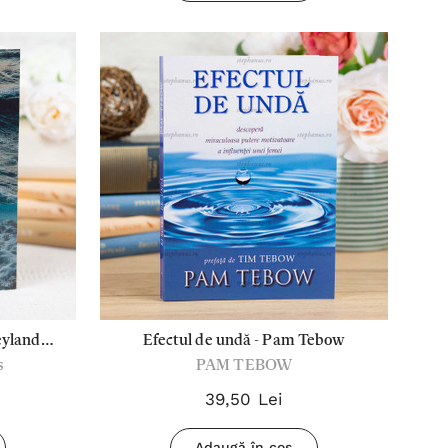
eyland
Efectul de undă - Pam Tebow
s
PAM TEBOW
39,50 Lei
Adaugă în coș