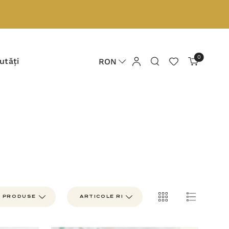
0
utăți
RON