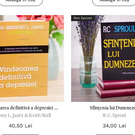
Stoc Epuizat
rea definitivă a depresiei -
Sfințenia lui Dumnez
ory L. Jantz & Keith Wall
R.C. Sproul
Dr.Gregory L. Jantz
40,50 Lei
34,00 Lei