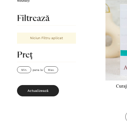
Noutăți
Filtrează
Niciun Filtru aplicat
Preţ
pana la
Curaj
Actualizează