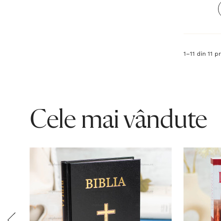
1
–
11
din
11
pr
Cele mai vândute