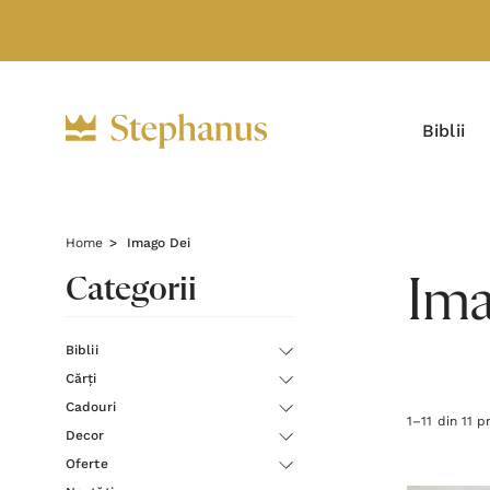
Biblii
Home
Imago Dei
Categorii
Ima
Biblii
Cărți
Cadouri
1
–
11
din
11
pr
Decor
Oferte